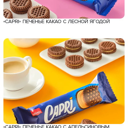
«CAPRI» Печенье какао с лесной ягодой
«CAPRI» Печенье какао с апельсиновым