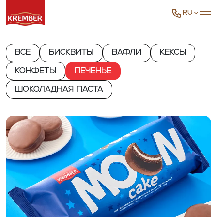
RU
Все
Бисквиты
Вафли
Кексы
Конфеты
Печенье
Шоколадная паста