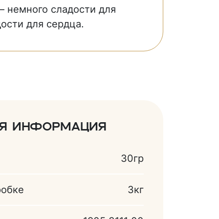
 немного сладости для
дости для сердца.
ая информация
30гр
робке
3кг