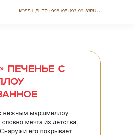
Колл-центр:
+998 (95) 193-99-33
RU
» Печенье с
ллоу
ванное
 с нежным маршмеллоу
словно мечта из детства,
. Снаружи его покрывает