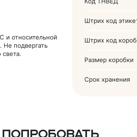
Код ТНВЕД
 (Е500)), эмульгатор
затор (ванилин);
аменитель масла
Штрих код этике
ульгаторы (Е436,
к, сыворотка
°C и относительной
Штрих код короб
енное сухое,
. Не подвергать
476)), ароматизатор
 света.
Размер коробки
ый сироп, сахар,
слотности (кислота
н). Продукт
Срок хранения
 попробовать