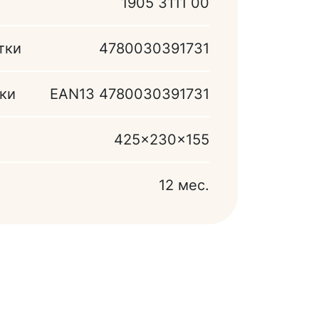
1905 3111 00
тки
4780030391731
ки
EAN13 4780030391731
425x230x155
12 мес.