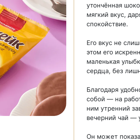
утончённая шоко
мягкий вкус, да
спокойствие.
Его вкус не сли
этом его искрен
маленькая улыбк
сердца, без лишн
Благодаря удобно
собой — на работ
ним утренний зав
вечерний чай — 
Он может показа