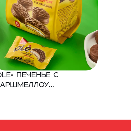
OLE» Печенье с
аршмеллоу
лазированное