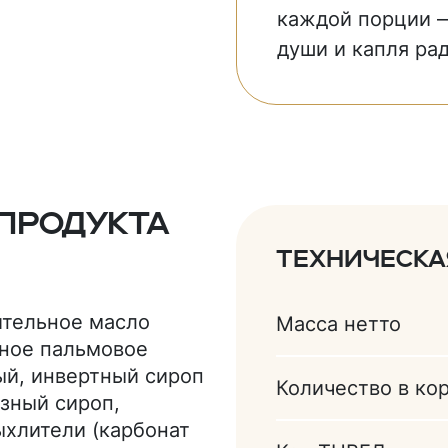
каждой порции —
души и капля ра
продукта
Техническ
ительное масло
Масса нетто
ное пальмовое
ый, инвертный сироп
Количество в ко
озный сироп,
ыхлители (карбонат