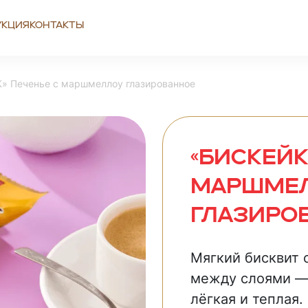
укция
Контакты
» Печенье с маршмеллоу глазированное
«БИСКЕЙК
маршме
глазиро
Мягкий бисквит
между слоями — 
лёгкая и теплая