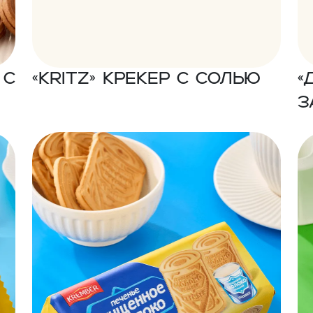
«Kritz» Крекер с солью
«
з