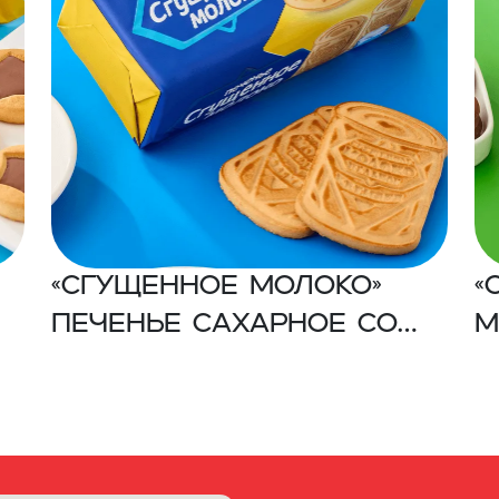
«Сгущенное молоко»
«
Печенье сахарное со
м
вкусом сгущенного
г
молоко