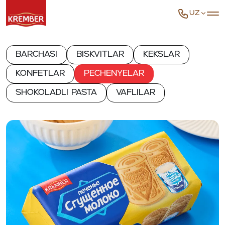
UZ
Barchasi
Biskvitlar
Kekslar
Konfetlar
Pechenyelar
Shokoladli pasta
Vaflilar