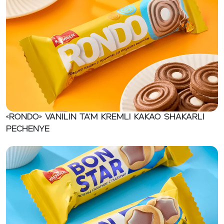
«RONDO» Vanilin ta’m kremli kakao shakarli
pechenye