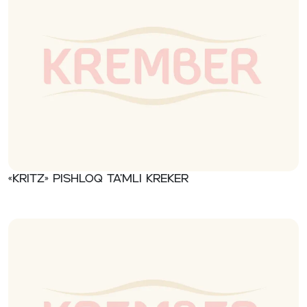
«Kritz» Pishloq ta’mli kreker