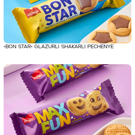
«BON STAR» Glazurli shakarli pechenye