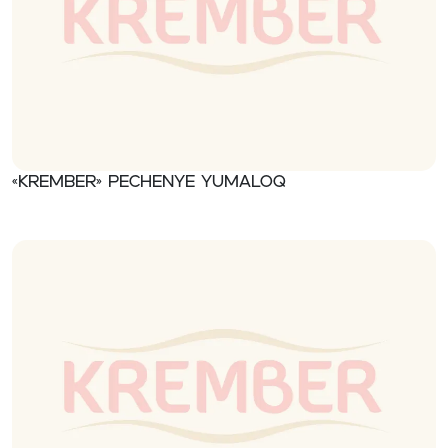
«Krember» Pechenye yumaloq