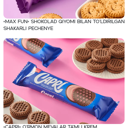
«MAX FUN» Shokolad qiyomi bilan to’ldirilgan
shakarli pechenye
«CAPRI» O’rmon mevalar ta’mli krem