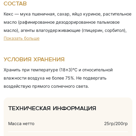
Состав
Кекс — мука пшеничная, сахар, яйцо куриное, растительное
масло (рафинированное дезодорированное пальмовое
масло), агенты влагоудерживающие (глицерин, сорбитол),
Показать больше
какао-порошок, крахмал кукурузный, глюкозный сироп,
эмульгаторы ((моно- и диглицериды жирных кислот, эфиры
полиглицерина и жирных кислот), лецитин соевый), соль,
Условия хранения
разрыхлители (гидрокарбонат аммония, гидрокарбонат
Хранить при температуре (18±3)°C и относительной
натрия), консервант (сорбат калия), ароматизаторы
влажности воздуха не более 75%. Не подвергать
(шоколад, ванилин), регулятор кислотности (кислота
воздействую прямого солнечного света.
лимонная), загуститель (ксантановая камедь); маршмеллоу
— глюкозный сироп, инвертный сахарный сироп, сахар,
крахмал кукурузный, желатин (говяжий), регулятор
Техническая информация
кислотности (кислота лимонная), консервант (сорбат калия),
ароматизатор (кокос); глазурь кондитерская — сахар,
Масса нетто
25гр/200гр
заменитель масла какао (рафинированное