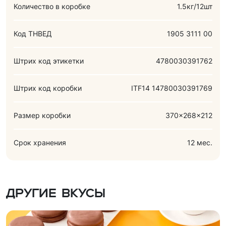
дезодорированное гидрогенизированное
Количество в коробке
1.5кг/12шт
фракционированное пальмоядровое масло, эмульгатор
(соевый лецитин)), сыворотка молочная сухая, молоко
Код ТНВЕД
1905 3111 00
сухое обезжиренное, какао-порошок, ароматизатор
(ванилин). Содержит сорбит. При чрезмерном употреблении
Штрих код этикетки
4780030391762
может оказывать слабительное действие. Содержит
аллергены (молочные и яичные продукты).
Штрих код коробки
ITF14 14780030391769
Размер коробки
370x268x212
Срок хранения
12 мес.
Другие вкусы