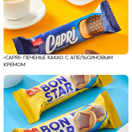
«CAPRI» Печенье какао с апельсиновым
кремом