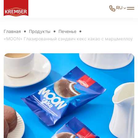
RU
Главная
Продукты
Печенье
«MOON» Глазированный сэндвич кекс какао с маршмеллоу