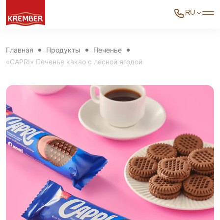
RU
Главная
Продукты
Печенье
«CAPRI» Печенье какао с лесной ягодой