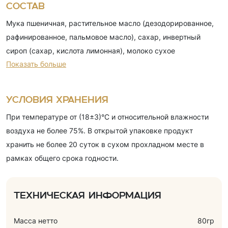
Состав
Мука пшеничная, растительное масло (дезодорированное,
рафинированное, пальмовое масло), сахар, инвертный
сироп (сахар, кислота лимонная), молоко сухое
Показать больше
обезжиренное, какао-порошок, крахмал кукурузный,
декстроза, разрыхлители (гидрокарбонат аммония,
гидрокарбонат натрия), эмульгатор (лецитин соевый (Е322)),
Условия хранения
соль, регулятор кислотности (кислота лимонная),
При температуре от (18±3)°С и относительной влажности
ароматизаторы (лесные ягоды, шоколад), краситель.
воздуха не более 75%. В открытой упаковке продукт
Продукт содержит глютен.
хранить не более 20 суток в сухом прохладном месте в
рамках общего срока годности.
Техническая информация
Масса нетто
80гр