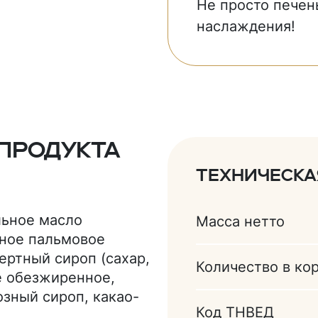
Не просто печен
наслаждения!
продукта
Техническ
льное масло
Масса нетто
ное пальмовое
ертный сироп (сахар,
Количество в ко
е обезжиренное,
озный сироп, какао-
Код ТНВЕД
идрокарбонат