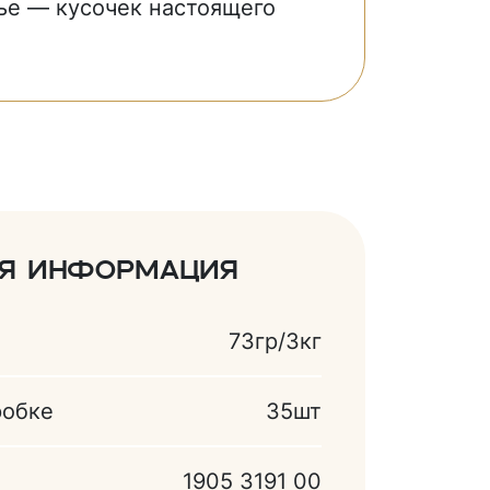
ье — кусочек настоящего
ая информация
73гр/3кг
робке
35шт
1905 3191 00