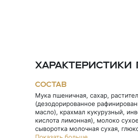
Характеристики 
Состав
Мука пшеничная, сахар, растите
(дезодорированное рафинирован
масло), крахмал кукурузный, инв
кислота лимонная), молоко сухо
сыворотка молочная сухая, глюк
порошок, соль, разрыхлители (г
Показать больше