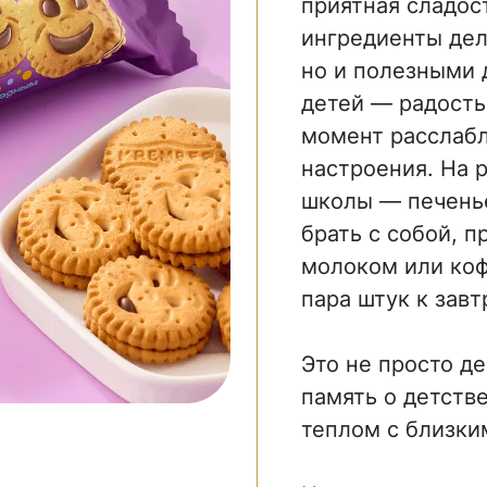
приятная сладос
ингредиенты дел
но и полезными 
детей — радость
момент расслабл
настроения. На р
школы — печенье
брать с собой, п
молоком или коф
пара штук к завт
Это не просто де
память о детств
теплом с близки