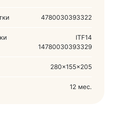
тки
4780030393322
ки
ITF14
14780030393329
280x155x205
12 мес.