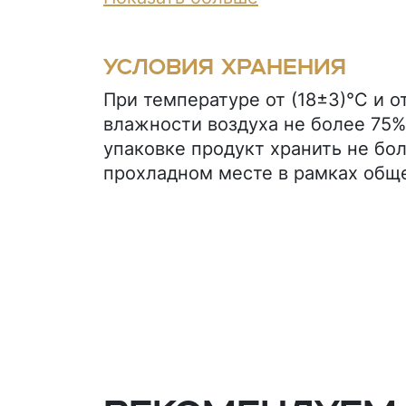
аммония, гидрокарбонат натрия,
кислый), эмульгатор (лецитин со
Условия хранения
ароматизаторы (ванилин, сливки,
При температуре от (18±3)°С и 
влажности воздуха не более 75%
упаковке продукт хранить не бол
прохладном месте в рамках обще