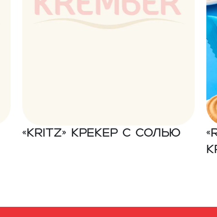
«Kritz» Крекер с солью
«
к
в