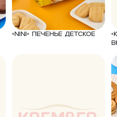
«NINI» Печенье детское
«
в