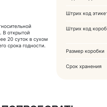
 пирофосфат натрия
евый),
Штрих код этике
 шоколад, фундук).
относительной
Штрих код короб
. В открытой
ее 20 суток в сухом
го срока годности.
Размер коробки
Срок хранения