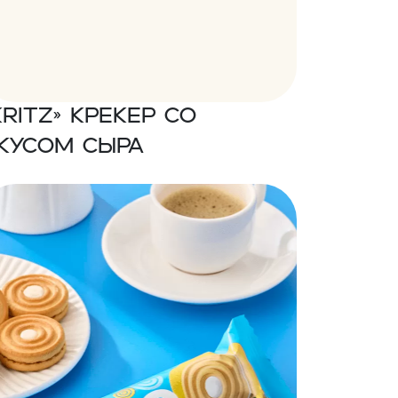
Kritz» Крекер со
кусом сыра