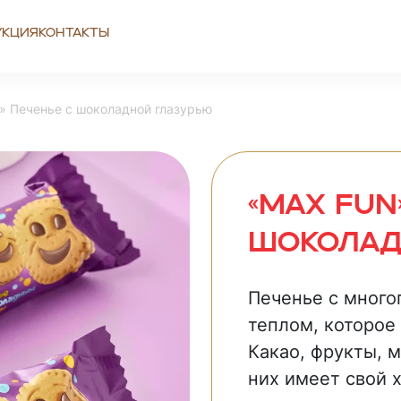
укция
Контакты
 Печенье с шоколадной глазурью
«MAX FUN
шоколад
Печенье с мног
теплом, которое 
Какао, фрукты, 
них имеет свой 