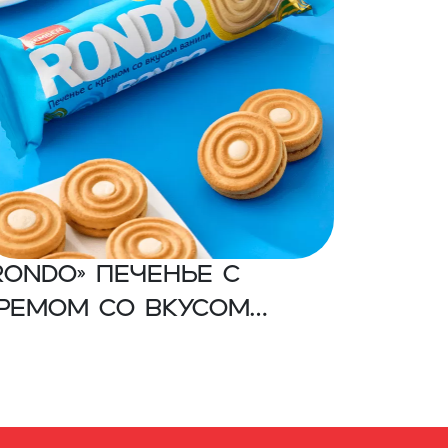
RONDO» Печенье с
ремом со вкусом
анилина