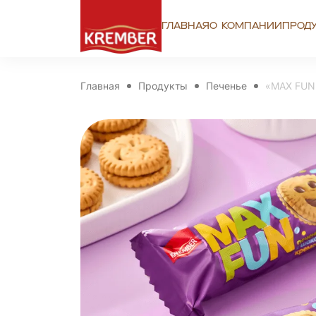
Главная
О компании
Прод
Главная
Продукты
Печенье
«MAX FUN»