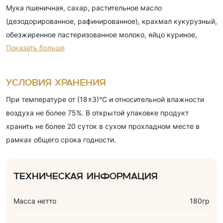
Мука пшеничная, сахар, растительное масло
(дезодорированное, рафинированное), крахмал кукурузный,
обезжиренное пастеризованное молоко, яйцо куриное,
Показать больше
витаминно-минеральный комплекс*, разрыхлители
(карбонат аммония (Е503), пирофосфат натрия (Е450),
карбонат натрия (Е500)), эмульгатор (соевый лецитин), соль
Условия хранения
пищевая, ароматизатор (ванилин). Продукт может
При температуре от (18±3)°С и относительной влажности
содержать следы сухого обезжиренного молока.
воздуха не более 75%. В открытой упаковке продукт
хранить не более 20 суток в сухом прохладном месте в
рамках общего срока годности.
Техническая информация
Масса нетто
180гр