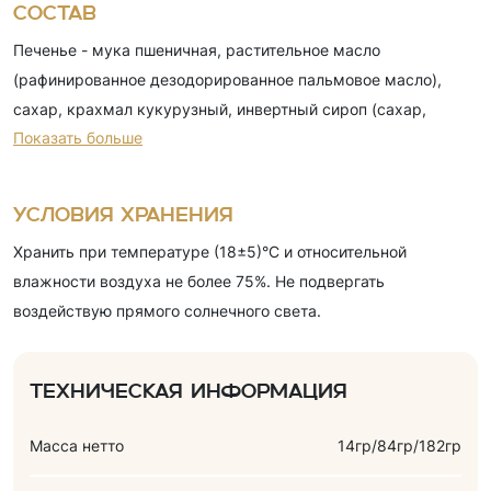
Состав
Печенье - мука пшеничная, растительное масло
(рафинированное дезодорированное пальмовое масло),
сахар, крахмал кукурузный, инвертный сироп (сахар,
Показать больше
кислота лимонная), глюкозный сироп, сыворотка молочная
сухая, разрыхлители (гидрокарбонат аммония,
гидрокарбонат натрия), эмульгатор (соевый лецитин), соль,
Условия хранения
ароматизатор (ванилин); глазурь - сахар, заменитель масла
Хранить при температуре (18±5)°C и относительной
какао (рафинированное дезодорированное
влажности воздуха не более 75%. Не подвергать
гидрогенизированное фракционированное пальмоядровое
воздействую прямого солнечного света.
масло, эмульгатор (соевый лецитин)), какао-порошок,
сыворотка молочная сухая, молоко сухое обезжиренное,
ароматизатор (ванилин); маршмеллоу - глюкозный сироп,
Техническая информация
сахар, желатин(говяжий), регулятор кислотности (кислота
лимонная), ароматизатор (ванилин). Содержит аллергены
Масса нетто
14гр/84гр/182гр
(молочные и яичные продукты).