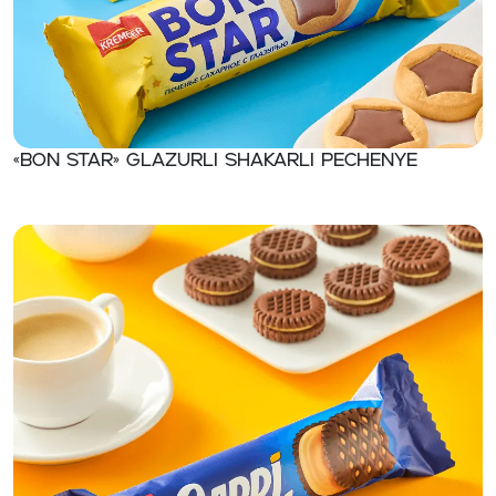
«BON STAR» Glazurli shakarli pechenye