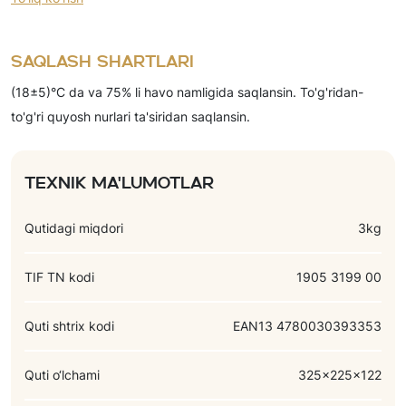
invert siropi (shakar, limon kislota), quruq sut zardobi, emulgator
(soya letsitin), tuxum kukuni, qabartiruvchi moddalar (ammoniy
Saqlash shartlari
gidrokarbonat, natriy gidrokarbonat), osh tuzi, yog’sizlantirilgan
(18±5)°C da va 75% li havo namligida saqlansin. To'g'ridan-
quruq sut, hid beruvchi moddalar (vanilin, sut).
to'g'ri quyosh nurlari ta'siridan saqlansin.
Texnik ma'lumotlar
Qutidagi miqdori
3kg
TIF TN kodi
1905 3199 00
Quti shtrix kodi
EAN13 4780030393353
Quti o‘lchami
325x225x122