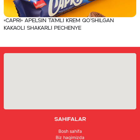
«CAPRI» Apelsin ta’mli krem qo’shilgan
kakaoli shakarli pechenye
Sahifalar
Bosh sahifa
Biz haqimizda