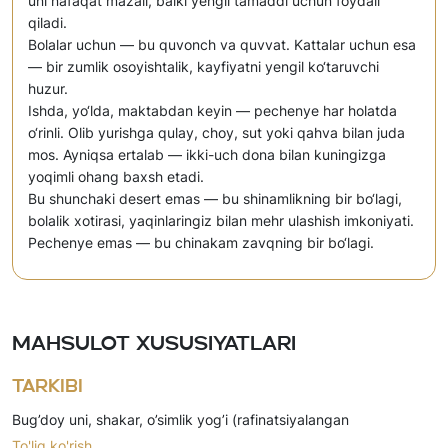
uni nafaqat mazali, balki yengil tamaddi uchun foydali
qiladi.
Bolalar uchun — bu quvonch va quvvat. Kattalar uchun esa
— bir zumlik osoyishtalik, kayfiyatni yengil ko‘taruvchi
huzur.
Ishda, yo‘lda, maktabdan keyin — pechenye har holatda
o‘rinli. Olib yurishga qulay, choy, sut yoki qahva bilan juda
mos. Ayniqsa ertalab — ikki-uch dona bilan kuningizga
yoqimli ohang baxsh etadi.
Bu shunchaki desert emas — bu shinamlikning bir bo‘lagi,
bolalik xotirasi, yaqinlaringiz bilan mehr ulashish imkoniyati.
Pechenye emas — bu chinakam zavqning bir bo‘lagi.
Mahsulot xususiyatlari
Tarkibi
Bug’doy uni, shakar, o’simlik yog’i (rafinatsiyalangan
To'liq ko'rish
dezodorizatsiyalangan palma yog’i, emulgator (soya letsitin)),