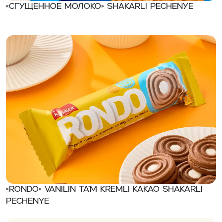
«Сгущенное молоко» Shakarli ресhеnуе
«RONDO» Vanilin ta’m kremli kakao shakarli
pechenye