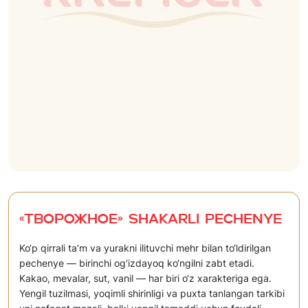
«Творожное» Shakarli pechenye
Ko‘p qirrali ta’m va yurakni ilituvchi mehr bilan to‘ldirilgan
pechenye — birinchi og‘izdayoq ko‘ngilni zabt etadi.
Kakao, mevalar, sut, vanil — har biri o‘z xarakteriga ega.
Yengil tuzilmasi, yoqimli shirinligi va puxta tanlangan tarkibi