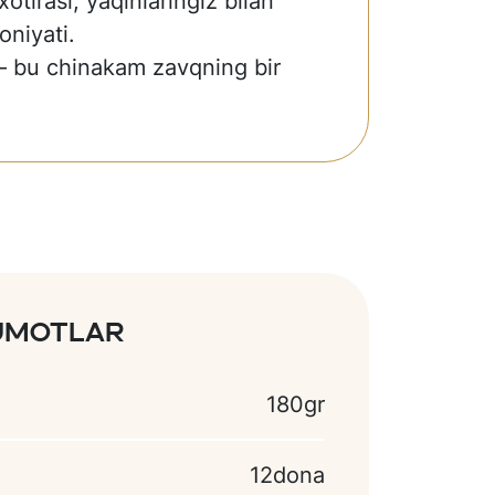
 xotirasi, yaqinlaringiz bilan
oniyati.
bu chinakam zavqning bir
lumotlar
180gr
12dona