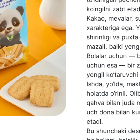
ko‘ngilni zabt etad
Kakao, mevalar, sut
xarakteriga ega. Y
shirinligi va puxta
mazali, balki yeng
Bolalar uchun — b
uchun esa — bir zu
yengil ko‘taruvchi
Ishda, yo‘lda, ma
holatda o‘rinli. Ol
qahva bilan juda 
uch dona bilan ku
etadi.
Bu shunchaki des