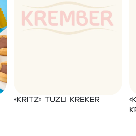
«Kritz» Tuzli kreker
«
k