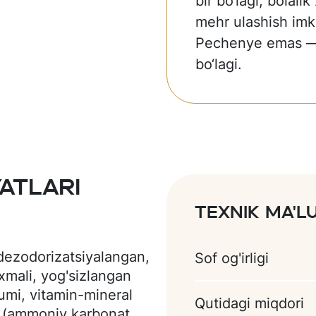
bir bo‘lagi, bolalik
mehr ulashish imk
Pechenye emas — 
bo‘lagi.
atlari
Texnik ma'
(dezodorizatsiyalangan,
Sof og'irligi
axmali, yog'sizlangan
umi, vitamin-mineral
Qutidagi miqdori
r (ammoniy karbonat