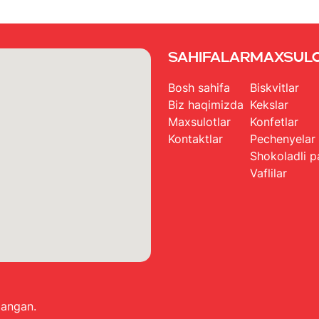
Sahifalar
Maxsul
Bosh sahifa
Biskvitlar
Biz haqimizda
Kekslar
Maxsulotlar
Konfetlar
Kontaktlar
Pechenyelar
Shokoladli p
Vaflilar
langan.