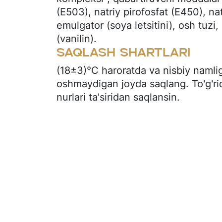
(E503), natriy pirofosfat (E450), na
emulgator (soya letsitini), osh tuz
(vanilin).
Saqlash shartlari
(18±3)°C haroratda va nisbiy namli
oshmaydigan joyda saqlang. To'g'ri
nurlari ta'siridan saqlansin.