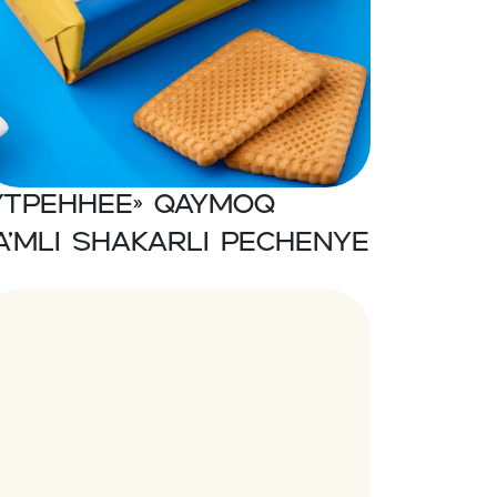
Утреннее» Qaymoq
a’mli shakarli pechenye