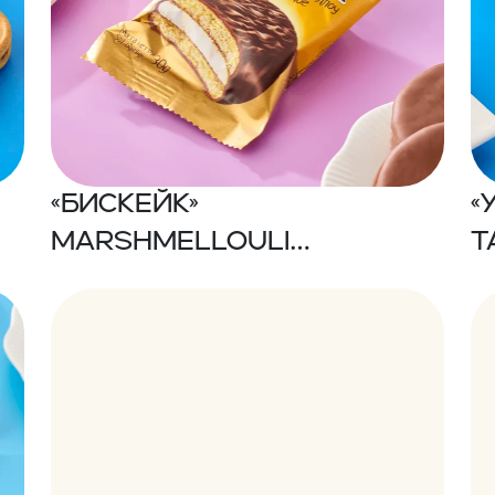
«БИСКЕЙК»
«
Marshmellouli
t
glazurlangan pechenye