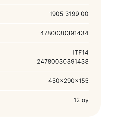
1905 3199 00
4780030391434
ITF14
24780030391438
450x290x155
12 oy