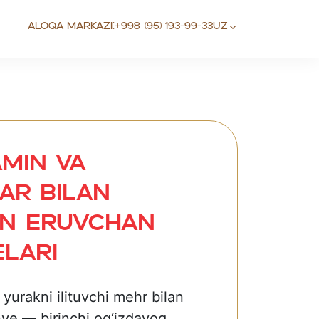
Aloqa markazi:
+998 (95) 193-99-33
UZ
amin va
ar bilan
an eruvchan
lari
a yurakni ilituvchi mehr bilan
nye — birinchi og‘izdayoq