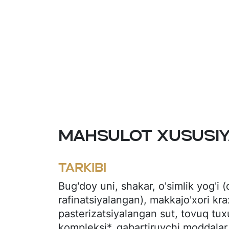
Mahsulot xususiy
Tarkibi
Bug'doy uni, shakar, o'simlik yog'i 
rafinatsiyalangan), makkajo'xori kr
pasterizatsiyalangan sut, tovuq tux
kompleksi*, qabartiruvchi moddala