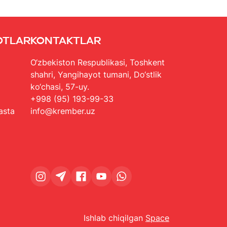
otlar
Kontaktlar
O‘zbekiston Respublikasi, Toshkent
shahri, Yangihayot tumani, Do‘stlik
ko‘chasi, 57-uy.
+998 (95) 193-99-33
asta
info@krember.uz
Ishlab chiqilgan
Space