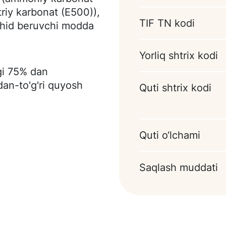
triy karbonat (E500)),
TIF TN kodi
i, hid beruvchi modda
Yorliq shtrix kodi
gi 75% dan
dan-to'g'ri quyosh
Quti shtrix kodi
Quti o‘lchami
Saqlash muddati