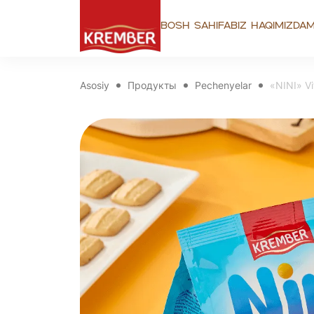
Bosh sahifa
Biz haqimizda
M
Asosiy
Продукты
Pechenyelar
«NINI» Vi