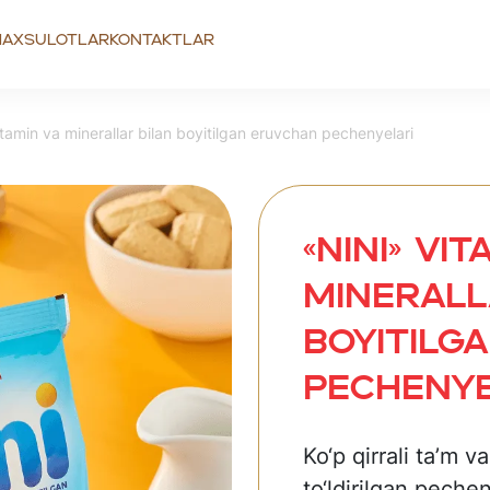
axsulotlar
Kontaktlar
tamin va minerallar bilan boyitilgan eruvchan pechenyelari
«NINI» Vit
minerall
boyitilg
pechenye
Ko‘p qirrali ta’m v
to‘ldirilgan peche