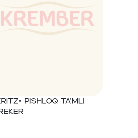
Kritz» Pishloq ta’mli
reker