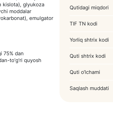
n kislota), glyukoza
Qutidagi miqdori
uvchi moddalar
rokarbonat), emulgator
TIF TN kodi
hi modda (vanilin)),
i o'rnini bosuvchi
langan palma yadro
Yorliq shtrix kodi
akao-kukuni, quruq sut
t, emulgator (soya
gi 75% dan
Quti shtrix kodi
in)), Marshmellou
dan-to'g'ri quyosh
l mol jelatini),
Quti o‘lchami
ta), hid beruvchi modda
vjud (sut va tuxum
Saqlash muddati