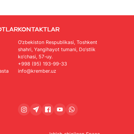
otlar
Kontaktlar
O‘zbekiston Respublikasi, Toshkent
shahri, Yangihayot tumani, Do‘stlik
ko‘chasi, 57-uy.
+998 (95) 193-99-33
asta
info@krember.uz