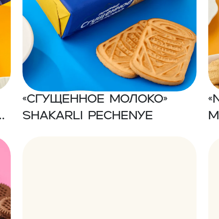
«Сгущенное молоко»
«
i
Shakarli ресhеnуе
m
b
p