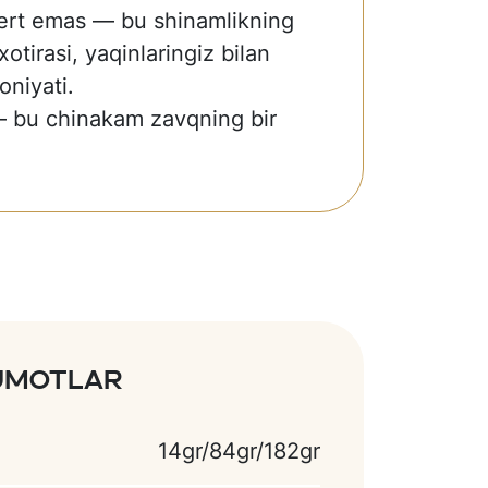
ert emas — bu shinamlikning
 xotirasi, yaqinlaringiz bilan
oniyati.
bu chinakam zavqning bir
lumotlar
14gr/84gr/182gr