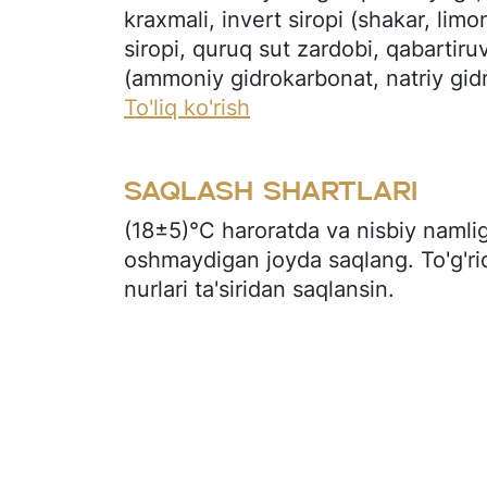
kraxmali, invert siropi (shakar, limo
siropi, quruq sut zardobi, qabartir
(ammoniy gidrokarbonat, natriy gid
(soya letsitin), osh tuzi, hid beruvc
To'liq ko'rish
Qandolat glazuri (shakar, kakao yog’
(rafinatsiyalangan dezodorizatsiya
Saqlash shartlari
yog’i, emulgator (soya letsitin)), k
zardobi, yog’sizlantirilgan quruq su
(18±5)°C haroratda va nisbiy namli
letsitin), hid beruvchi modda (vanil
oshmaydigan joyda saqlang. To'g'ri
(glyukoza siropi, shakar, jelatin (halo
nurlari ta'siridan saqlansin.
kislotalilik regulyatori (limon kislo
(vanilin)). Tarkibida allergenlar ma
mahsulotlari).