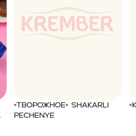
«Творожное» Shakarli
«
pechenye