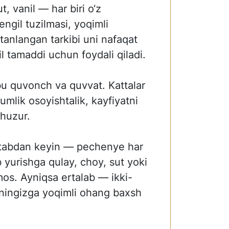
, vanil — har biri o‘z
engil tuzilmasi, yoqimli
 tanlangan tarkibi uni nafaqat
il tamaddi uchun foydali qiladi.
u quvonch va quvvat. Kattalar
mlik osoyishtalik, kayfiyatni
 huzur.
ktabdan keyin — pechenye har
ib yurishga qulay, choy, sut yoki
mos. Ayniqsa ertalab — ikki-
ningizga yoqimli ohang baxsh