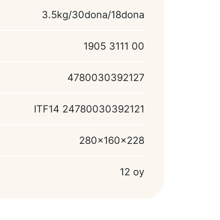
3.5kg/30dona/18dona
1905 3111 00
4780030392127
ITF14 24780030392121
280x160x228
12 oy