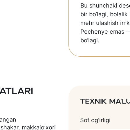
Bu shunchaki des
bir bo‘lagi, bolalik
mehr ulashish imk
Pechenye emas — 
bo‘lagi.
atlari
Texnik ma'
langan
Sof og'irligi
 shakar, makkajo’xori