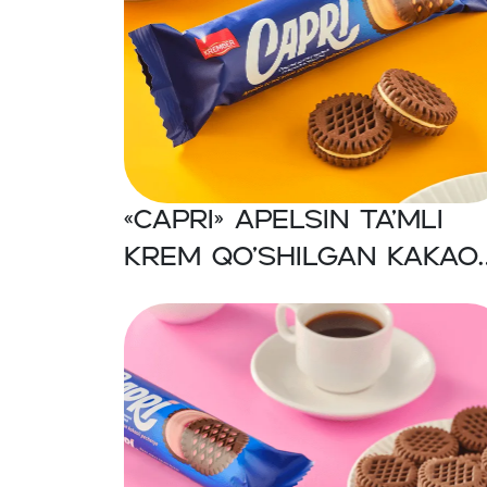
«CAPRI» Apelsin ta’mli
krem qo’shilgan kakaol
shakarli pechenye