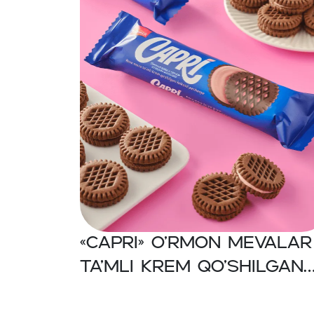
«CAPRI» O’rmon mevalar
ta’mli krem qo’shilgan
kakaoli shakarli