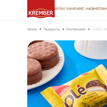
Bosh sahifa
Biz haqimizda
M
Asosiy
Продукты
Pechenyelar
«OLE» Gl