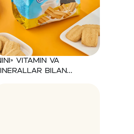
NINI» Vitamin va
inerallar bilan
oyitilgan eruvchan
echenyelari