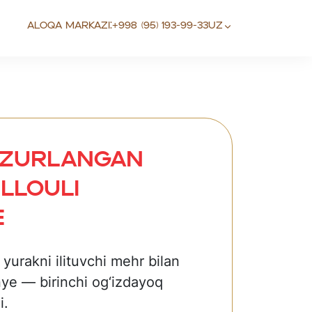
Aloqa markazi:
+998 (95) 193-99-33
UZ
azurlangan
llouli
e
a yurakni ilituvchi mehr bilan
nye — birinchi og‘izdayoq
i.