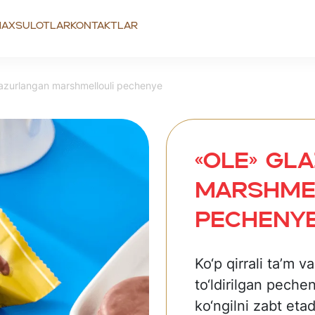
axsulotlar
Kontaktlar
azurlangan marshmellouli pechenye
«OLE» Gl
marshme
pecheny
Ko‘p qirrali ta’m v
to‘ldirilgan peche
ko‘ngilni zabt etad