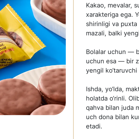
Kakao, mevalar, sut
xarakteriga ega. Y
shirinligi va puxta
mazali, balki yeng
Bolalar uchun — b
uchun esa — bir zu
yengil ko‘taruvchi
Ishda, yo‘lda, ma
holatda o‘rinli. Ol
qahva bilan juda 
uch dona bilan ku
etadi.