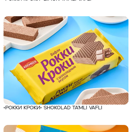
«Рокки Кроки» Shokolad ta’mli vafli