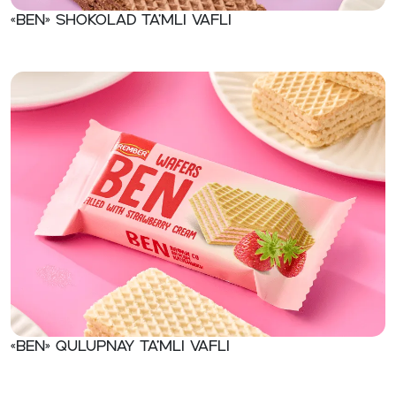
«Ben» Shokolad ta’mli vafli
«Ben» Qulupnay ta’mli vafli