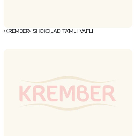
«Krember» Shokolad ta’mli vafli