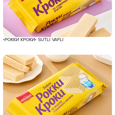
«Рокки Кроки» Sutli vafli