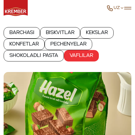
UZ
Barchasi
Biskvitlar
Kekslar
Konfetlar
Pechenyelar
Shokoladli pasta
Vaflilar