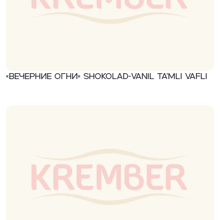
«Вечерние огни» Shokolad-vanil ta’mli vafli