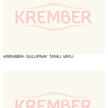
«Krember» Qulupnay ta’mli vafli