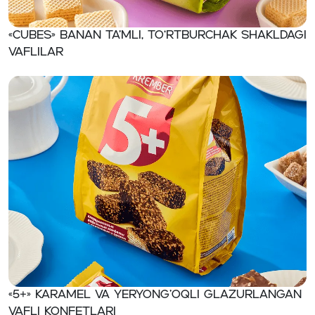
«CUBES» Banan ta’mli, to‘rtburchak shakldagi
vaflilar
«5+» Karamel va yeryong’oqli glazurlangan
vafli konfetlari