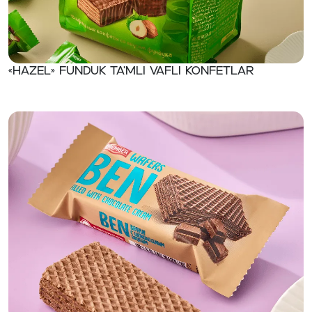
«Hazel» Funduk ta’mli vafli konfetlar