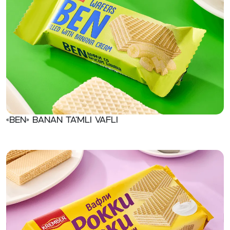
«Ben» Banan ta’mli vafli