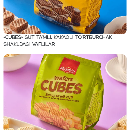
«CUBES» Sut ta’mli, kakaoli to‘rtburchak
shakldagi vaflilar