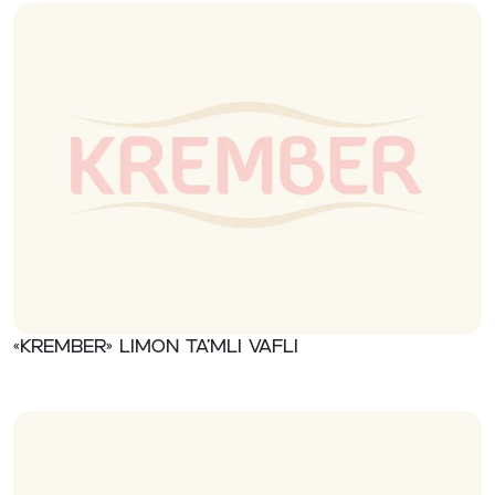
«Krember» Limon ta’mli vafli