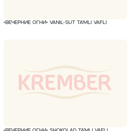
«Вечерние огни» Vanil-sut ta’mli vafli
«Вечерние огни» Shokolad ta’mli vafli