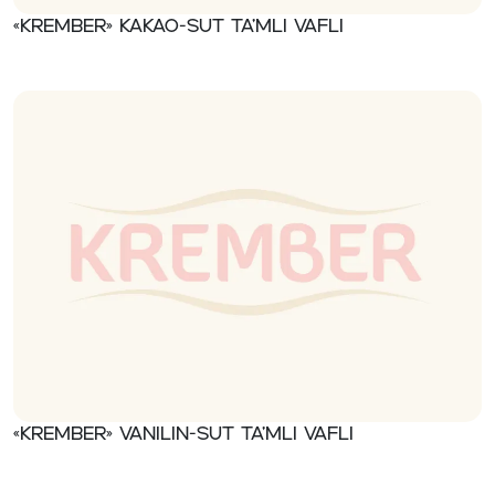
«Krember» Kakao-sut ta’mli vafli
«Krember» Vanilin-sut ta’mli vafli