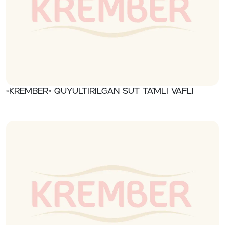
«Krember» Quyultirilgan sut ta’mli vafli