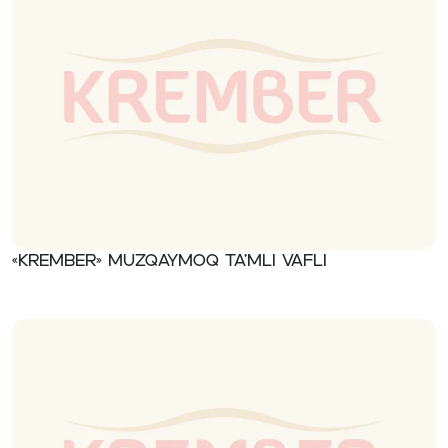
«Krember» Muzqaymoq ta’mli vafli