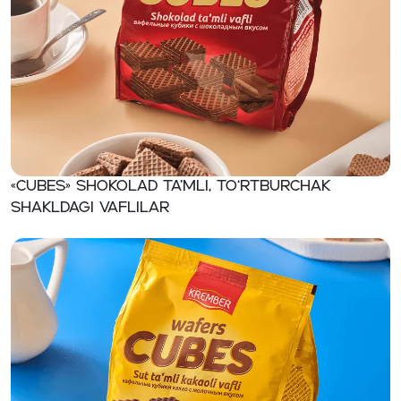
«CUBES» Shokolad ta’mli, to‘rtburchak
shakldagi vaflilar