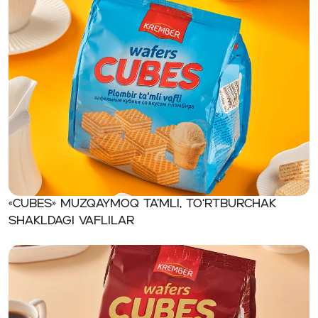
«CUBES» Muzqaymoq ta’mli, to‘rtburchak
shakldagi vaflilar