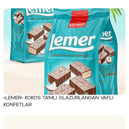
«Lemer» Kokos ta’mli glazurlangan vafli
konfetlar