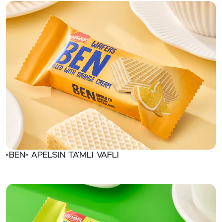
«Ben» Apelsin ta’mli vafli