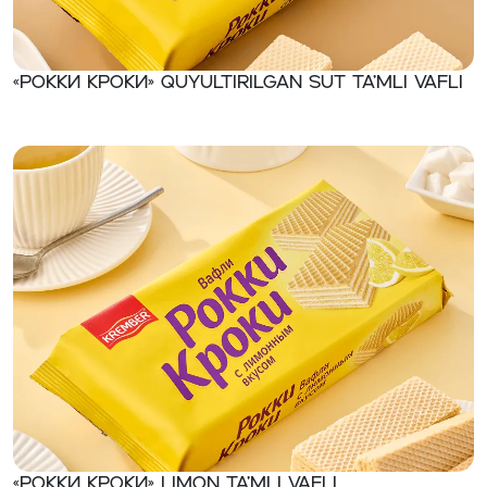
«Рокки Кроки» Quyultirilgan sut ta’mli vafli
«Рокки Кроки» Limon ta’mli vafli