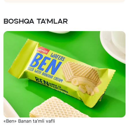
Boshqa ta'mlar
«Ben» Banan ta’mli vafli