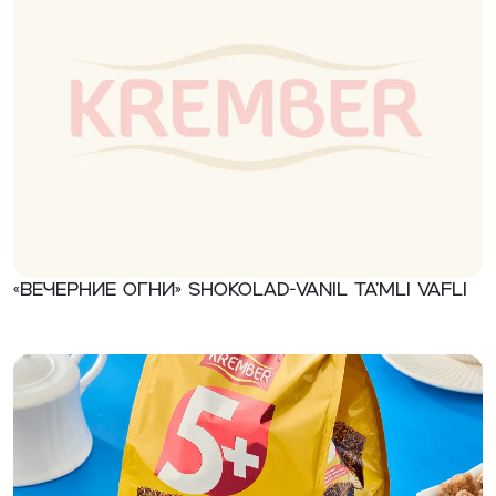
«Вечерние огни» Shokolad-vanil ta’mli vafli