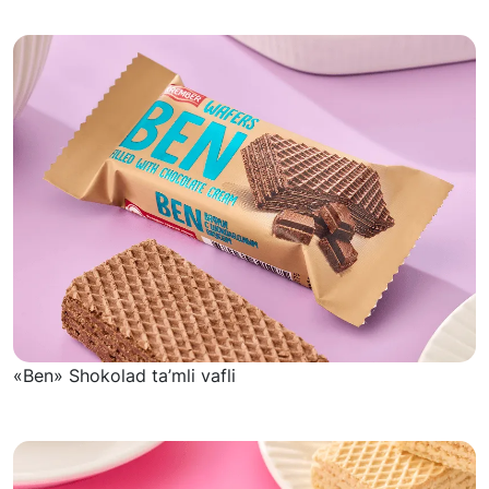
«Ben» Shokolad ta’mli vafli