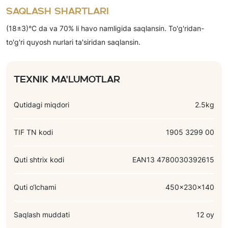
letsitin), osh tuzi, qabartiruvchi moddalar (ammoniy
Saqlash shartlari
gidrokarbonat, natriy gidrokarbonat, natriy pirofosfat), tuxum
(18±3)°C da va 70% li havo namligida saqlansin. To'g'ridan-
kukuni, hid beruvchi moddalar (vanilin, apelsin), rang beruvchi
to'g'ri quyosh nurlari ta'siridan saqlansin.
moddalar (beta-karotin, karmuazin).
Texnik ma'lumotlar
Qutidagi miqdori
2.5kg
TIF TN kodi
1905 3299 00
Quti shtrix kodi
EAN13 4780030392615
Quti o‘lchami
450x230x140
Saqlash muddati
12 oy