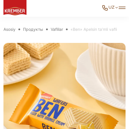
UZ
Asosiy
Продукты
Vaflilar
«Ben» Apelsin ta’mli vafli