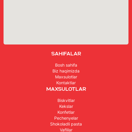
Sahifalar
Bosh sahifa
Biz haqimizda
Maxsulotlar
Kontaktlar
Maxsulotlar
Biskvitlar
Kekslar
Konfetlar
Pechenyelar
Shokoladli pasta
Vaflilar