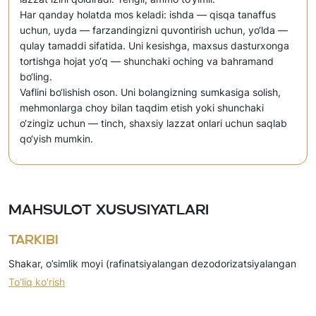
Har qanday holatda mos keladi: ishda — qisqa tanaffus
uchun, uyda — farzandingizni quvontirish uchun, yo‘lda —
qulay tamaddi sifatida. Uni kesishga, maxsus dasturxonga
tortishga hojat yo‘q — shunchaki oching va bahramand
bo‘ling.
Vaflini bo‘lishish oson. Uni bolangizning sumkasiga solish,
mehmonlarga choy bilan taqdim etish yoki shunchaki
o‘zingiz uchun — tinch, shaxsiy lazzat onlari uchun saqlab
qo‘yish mumkin.
Mahsulot xususiyatlari
Tarkibi
Shakar, o’simlik moyi (rafinatsiyalangan dezodorizatsiyalangan
To'liq ko'rish
palma yog’i), bug’doy uni, yog’sizlantirilgan quruq sut, quruq sut
zardobi, kartoshka kraxmali, kungaboqar yog’i, emulgator (soya