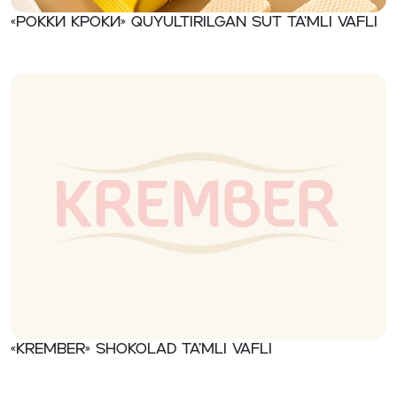
«Рокки Кроки» Quyultirilgan sut ta’mli vafli
«Krember» Shokolad ta’mli vafli