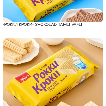
«Рокки Кроки» Shokolad ta’mli vafli