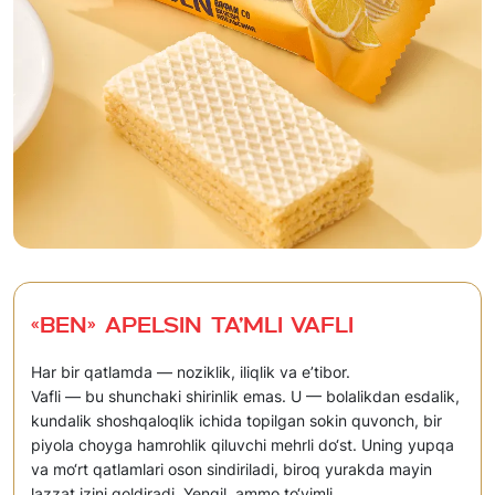
«Ben» Apelsin ta’mli vafli
Har bir qatlamda — noziklik, iliqlik va e’tibor.
Vafli — bu shunchaki shirinlik emas. U — bolalikdan esdalik,
kundalik shoshqaloqlik ichida topilgan sokin quvonch, bir
piyola choyga hamrohlik qiluvchi mehrli do‘st. Uning yupqa
va mo‘rt qatlamlari oson sindiriladi, biroq yurakda mayin
lazzat izini qoldiradi. Yengil, ammo to‘yimli.