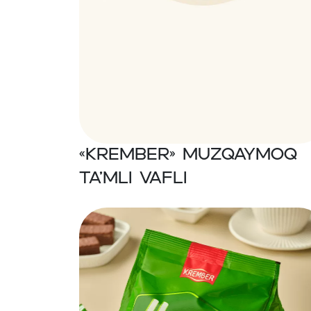
«Krember» Muzqaymoq
ta’mli vafli