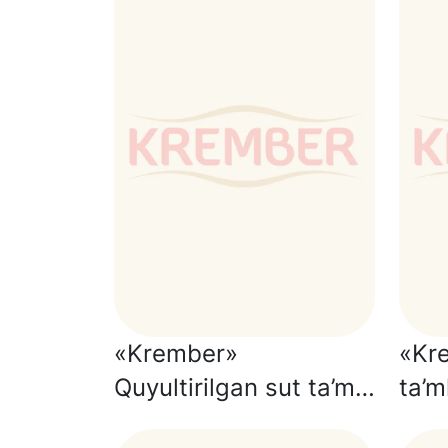
«Krember»
«Kr
Quyultirilgan sut ta’mli
ta’ml
vafli