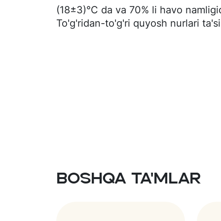
(18±3)°C da va 70% li havo namligi
To'g'ridan-to'g'ri quyosh nurlari ta's
Boshqa ta'mlar