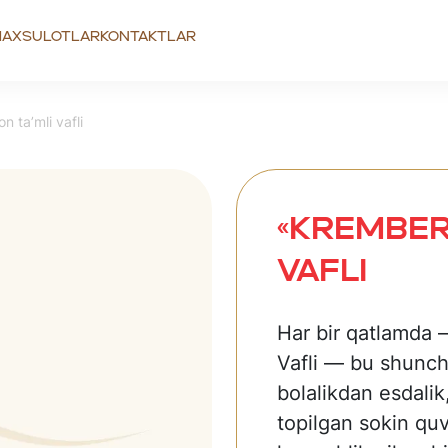
axsulotlar
Kontaktlar
 ta’mli vafli
«Krember
vafli
Har bir qatlamda — 
Vafli — bu shunch
bolalikdan esdalik
topilgan sokin qu