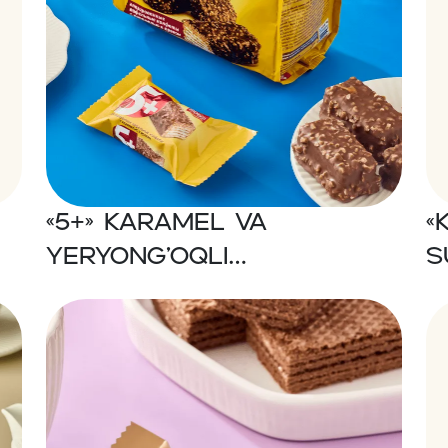
«5+» Karamel va
«
yeryong’oqli
s
glazurlangan vafli
konfetlari