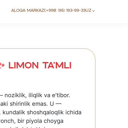
Aloqa markazi:
+998 (95) 193-99-33
UZ
» Limon ta’mli
noziklik, iliqlik va e’tibor.
aki shirinlik emas. U —
, kundalik shoshqaloqlik ichida
vonch, bir piyola choyga