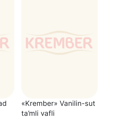
ad
«Krember» Vanilin-sut
ta’mli vafli