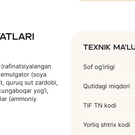
atlari
Texnik ma'
(rafinatsiyalangan
Sof og'irligi
 emulgator (soya
ut, quruq sut zardobi,
Qutidagi miqdori
 kungaboqar yog'i,
lar (ammoniy
TIF TN kodi
), hid beruvchi
ruvchi modda (beta-
Yorliq shtrix kodi