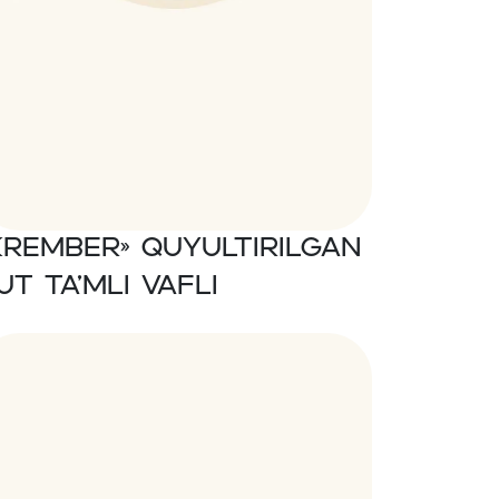
Krember» Quyultirilgan
ut ta’mli vafli