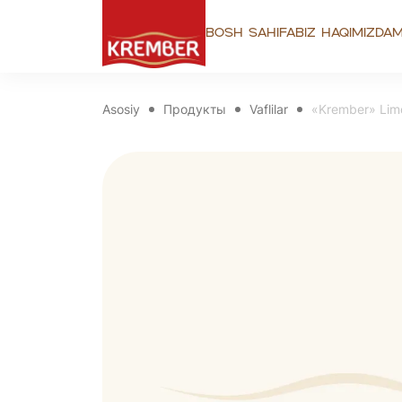
Bosh sahifa
Biz haqimizda
M
Asosiy
Продукты
Vaflilar
«Krember» Limon