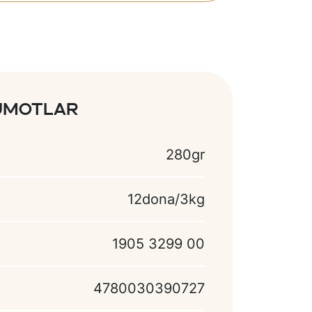
lumotlar
280gr
12dona/3kg
1905 3299 00
4780030390727