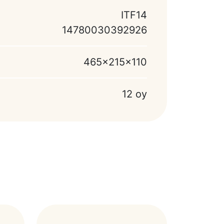
ITF14
14780030392926
465x215x110
12 oy