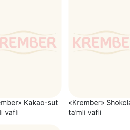
ember» Kakao-sut
«Krember» Shokol
i vafli
ta’mli vafli