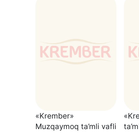
«Krember»
«Kr
Muzqaymoq ta’mli vafli
ta’ml