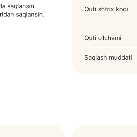
da saqlansin.
Quti shtrix kodi
iridan saqlansin.
Quti o‘lchami
Saqlash muddati