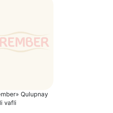
ember» Qulupnay
i vafli