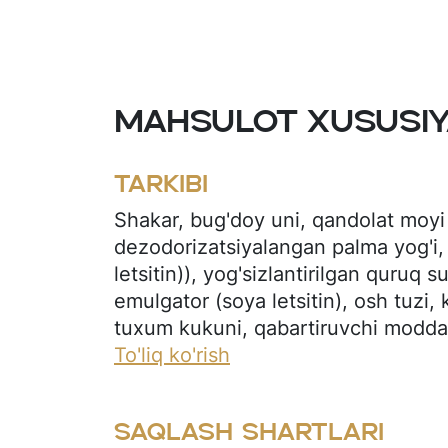
Mahsulot xususiy
Tarkibi
Shakar, bug'doy uni, qandolat moyi 
dezodorizatsiyalangan palma yog'i,
letsitin)), yog'sizlantirilgan quruq s
emulgator (soya letsitin), osh tuzi,
tuxum kukuni, qabartiruvchi modda
gidrokarbonat, natriy gidrokarbonat
To'liq ko'rish
moddalar (vanilin, limon), rang be
karotin).
Saqlash shartlari