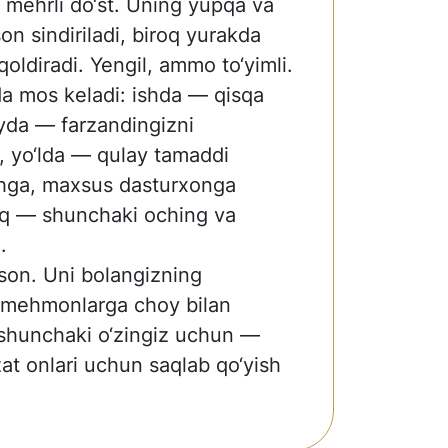
 mehrli do‘st. Uning yupqa va
on sindiriladi, biroq yurakda
qoldiradi. Yengil, ammo to‘yimli.
a mos keladi: ishda — qisqa
yda — farzandingizni
, yo‘lda — qulay tamaddi
ishga, maxsus dasturxonga
o‘q — shunchaki oching va
.
 oson. Uni bolangizning
 mehmonlarga choy bilan
 shunchaki o‘zingiz uchun —
zat onlari uchun saqlab qo‘yish