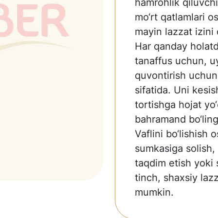
hamrohlik qiluvchi
mo‘rt qatlamlari os
mayin lazzat izini 
Har qanday holatd
tanaffus uchun, u
quvontirish uchun
sifatida. Uni kes
tortishga hojat y
bahramand bo‘ling
Vaflini bo‘lishish
sumkasiga solish,
taqdim etish yoki
tinch, shaxsiy laz
mumkin.