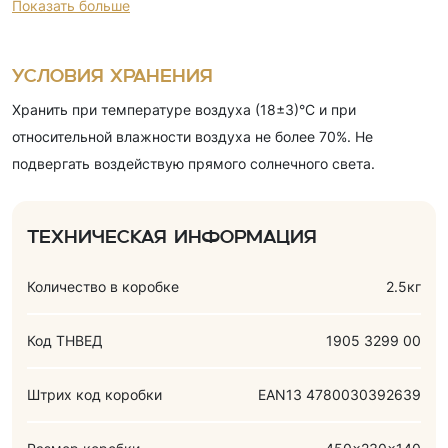
Показать больше
дезодорированное растительное масло), мука пшеничная,
какао-порошок, молоко сухое обезжиренное, сыворотка
молочная сухая, крахмал картофельный, масло
Условия хранения
подсолнечное, эмульгатор (соевый лецитин), соль,
Хранить при температуре воздуха (18±3)°С и при
разрыхлители (гидрокарбонат аммония, гидрокарбонат
относительной влажности воздуха не более 70%. Не
натрия, пирофосфат натрия кислый), яичный порошок,
подвергать воздействую прямого солнечного света.
ароматизаторы (ванилин, шоколад), краситель
(карамельный колер). Содержит аллергены (глютен,
краситель).
Техническая информация
Количество в коробке
2.5кг
Код ТНВЕД
1905 3299 00
Штрих код коробки
EAN13 4780030392639