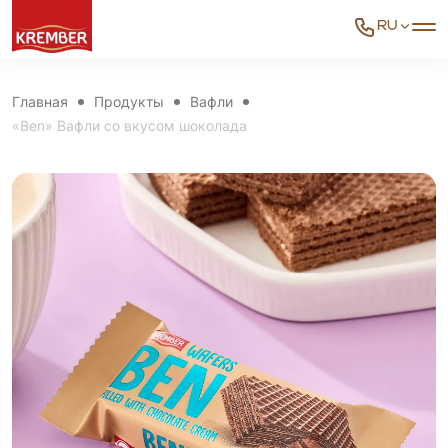
RU
Главная
Продукты
Вафли
«Ben» Вафли со вкусом шоколада