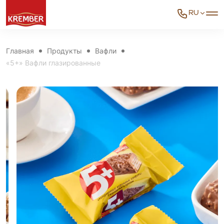
RU
Главная
Продукты
Вафли
«5+» Вафли глазированные