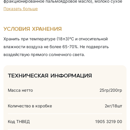
фракционированное пальмоядровое масло), молоко сухое
Показать больше
обезжиренное, сыворотка молочная сухая, какао–порошок,
декстроза, эмульгатор (лецитин соевый), ароматизатор
(ванилин)), вафли (мука пшеничная, крахмал картофельный,
Условия хранения
растительное масло, эмульгатор (лецитин соевый), соль,
Хранить при температуре (18±3)°С и относительной
разрыхлители (гидрокарбонат аммония, гидрокарбонат
влажности воздуха не более 65-70%. Не подвергать
натрия)), сахар, жир кондитерский (рафинированное,
воздействую прямого солнечного света.
дезодорированное, растительное масло), эмульгатор
(лецитин соевый), сыворотка молочная сухая, паста ядер
арахиса, молоко сухое обезжиренное, какао–порошок,
Техническая информация
эмульгатор (лецитин соевый), соль, ароматизаторы
(ванилин, арахис), карамель (глюкозный сироп, сахар,
Масса нетто
25гр/200гр
растительное масло (рафинированное, дезодорированное),
молоко цельное сухое, сыворотка молочная сухая, агенты
Количество в коробке
2кг/18шт
влагоудерживающие (глицерин, сорбитол), эмульгаторы
(лецитин соевый, (Е471), соль, ароматизатор), ядра арахиса
Код ТНВЕД
1905 3219 00
обжаренные дробленные. Содержит сорбит. При