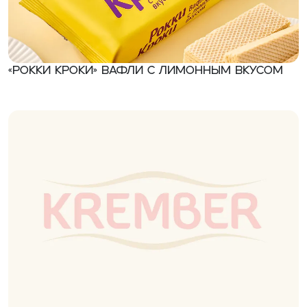
«Рокки Кроки» Вафли с лимонным вкусом