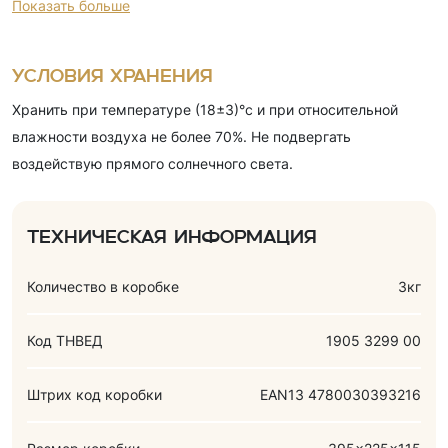
Показать больше
(рафинированное дезодорированное пальмовое масло,
эмульгатор (соевый лецитин)), какао- порошок, молоко
сухое обезжиренное, сыворотка молочная сухая,
Условия хранения
эмульгатор (соевый лецитин), масло подсолнечное, яичный
Хранить при температуре (18±3)°с и при относительной
порошок, соль, разрыхлители (гидрокарбонат аммония,
влажности воздуха не более 70%. Не подвергать
гидрокарбонат натрия), краситель (карамельный колер),
воздействую прямого солнечного света.
ароматизаторы (ванилин, молоко).
Техническая информация
Количество в коробке
3кг
Код ТНВЕД
1905 3299 00
Штрих код коробки
EAN13 4780030393216