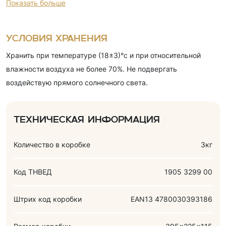
Показать больше
(рафинированное дезодорированное пальмовое масло,
эмульгатор (соевый лецитин)), молоко сухое обезжиренное,
сыворотка молочная сухая, эмульгатор (соевый лецитин),
Условия хранения
соль, масло подсолнечное, яичный порошок, разрыхлители
Хранить при температуре (18±3)°с и при относительной
(гидрокарбонат аммония, гидрокарбонат натрия),
влажности воздуха не более 70%. Не подвергать
ароматизаторы (ванилин, шоколад).
воздействую прямого солнечного света.
Техническая информация
Количество в коробке
3кг
Код ТНВЕД
1905 3299 00
Штрих код коробки
EAN13 4780030393186