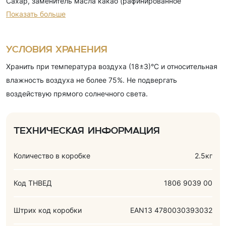
Сахар, заменитель масла какао (рафинированное
Показать больше
дезодорированное гидрогенизированное
фракционированное пальмоядровое масло, эмульгаторы),
растительный жир (пальмовое, пальмоядровое,
Условия хранения
подсолнечное), сыворотка молочная сухая, молоко сухое
Хранить при температура воздуха (18±3)°С и относительная
цельное, какао-порошок, молоко сухое обезжиренное,
влажность воздуха не более 75%. Не подвергать
паста ядер орехов фундука обжаренные, воздушный рис,
воздействую прямого солнечного света.
лактоза, соль, эмульгаторы (Е322, Е476), ароматизаторы
(чокофундук, ванилин).
Техническая информация
Количество в коробке
2.5кг
Код ТНВЕД
1806 9039 00
Штрих код коробки
EAN13 4780030393032