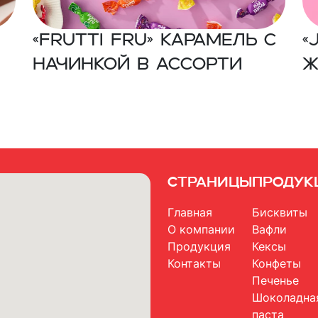
«FRUTTI FRU» Карамель с
«
начинкой в ассорти
ж
с
Страницы
Продук
Главная
Бисквиты
О компании
Вафли
Продукция
Кексы
Контакты
Конфеты
Печенье
Шоколадна
паста