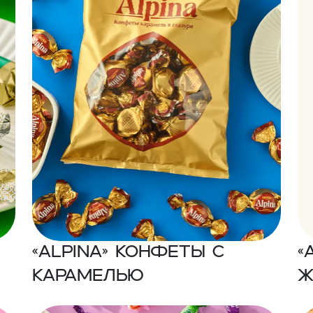
«ALPINA» Конфеты с
«
карамелью
ж
в