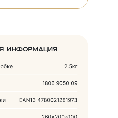
ая информация
робке
2.5кг
1806 9050 09
ки
EAN13 4780021281973
260x200x100