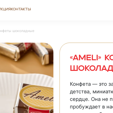
укция
Контакты
Конфеты шоколадные
«Ameli» 
шокола
Конфета — это з
детства, миниат
сердце. Она не 
пробуждает в на