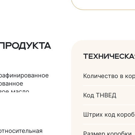
продукта
Техническ
(рафинированное
Количество в ко
ованное
ое масло,
Код ТНВЕД
зжиренное, какао-
дука обжаренные,
Штрих код короб
 масло, какао
вый), ароматизаторы
 относительная
Размер коробки