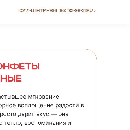
Колл-центр:
+998 (95) 193-99-33
RU
Конфеты
дные
астывшее мгновение
юрное воплощение радости в
просто дарит вкус — она
с тепло, воспоминания и