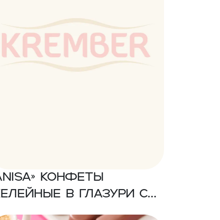
Anisa» Конфеты
елейные в глазури со
кусом клубники