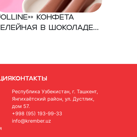
Jolline»» Конфета
елейная в шоколаде
о вкусом клубники
ция
Контакты
Республика Узбекистан, г. Ташкент,
Янгихаётский район, ул. Дустлик,
дом 57.
+998 (95) 193-99-33
info@krember.uz
я