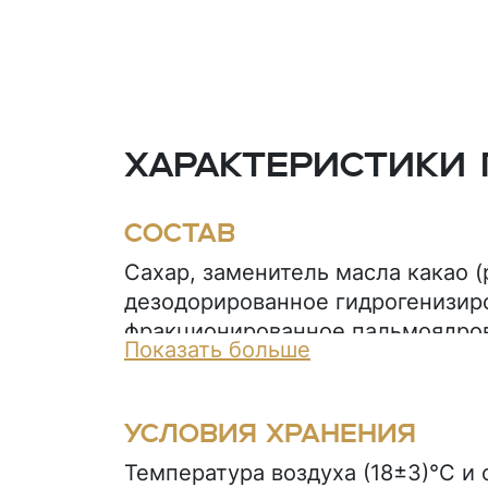
Характеристики 
Состав
Сахар, заменитель масла какао 
дезодорированное гидрогенизир
фракционированное пальмоядров
Показать больше
эмульгаторы), молоко сухое обе
порошок, паста ядер орехов фун
сыворотка молочная сухая, какао
Условия хранения
тертое, эмульгатор (лецитин сое
Температура воздуха (18±3)°С и
(ванилин, шоколад).