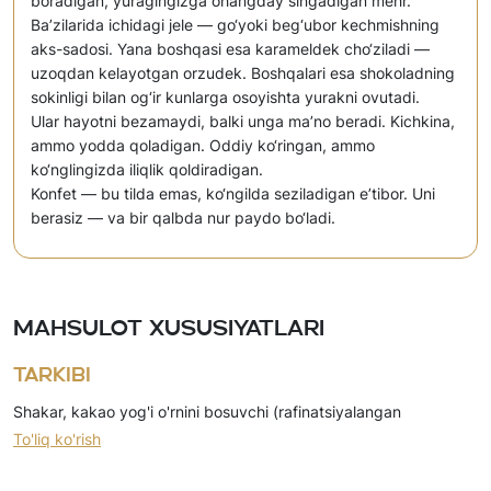
boradigan, yuragingizga ohangday singadigan mehr.
Ba’zilarida ichidagi jele — go‘yoki beg‘ubor kechmishning
aks-sadosi. Yana boshqasi esa karameldek cho‘ziladi —
uzoqdan kelayotgan orzudek. Boshqalari esa shokoladning
sokinligi bilan og‘ir kunlarga osoyishta yurakni ovutadi.
Ular hayotni bezamaydi, balki unga ma’no beradi. Kichkina,
ammo yodda qoladigan. Oddiy ko‘ringan, ammo
ko‘nglingizda iliqlik qoldiradigan.
Konfet — bu tilda emas, ko‘ngilda seziladigan e’tibor. Uni
berasiz — va bir qalbda nur paydo bo‘ladi.
Mahsulot xususiyatlari
Tarkibi
Shakar, kakao yog'i o'rnini bosuvchi (rafinatsiyalangan
To'liq ko'rish
dezodorizatsiyalangan gidrogenizatsiyalangan fraksiyalangan
palmo yadro yog'i, emulgatorlar), yog'sizlantirilgan quruq sut,