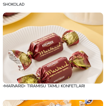
shokolad
«Marvarid» Tiramisu ta’mli konfetlari