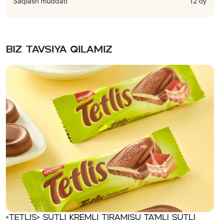
Saqlash muddati
12 oy
Biz tavsiya qilamiz
«TETLIS» Sutli kremli tiramisu ta’mli sutli