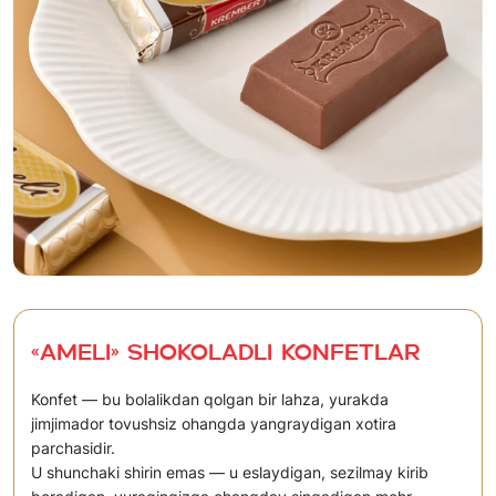
«Ameli» Shokoladli konfetlar
Konfet — bu bolalikdan qolgan bir lahza, yurakda
jimjimador tovushsiz ohangda yangraydigan xotira
parchasidir.
U shunchaki shirin emas — u eslaydigan, sezilmay kirib