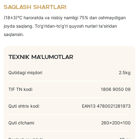
kakao- kukuni, qovurilgan funduk yong'oq yadrolari pastasi,
Saqlash shartlari
quruq sut zardobi, kakao yog'i, kakao massasi, emulgator (soya
(18±3)°C haroratda va nisbiy namligi 75% dan oshmaydigan
letsitini), hid beruvchi moddalar (vanilin, shokolad).
joyda saqlang. To'g'ridan-to'g'ri quyosh nurlari ta'siridan
saqlansin.
Texnik ma'lumotlar
Qutidagi miqdori
2.5kg
TIF TN kodi
1806 9050 09
Quti shtrix kodi
EAN13 4780021281973
Quti o‘lchami
260x200x100