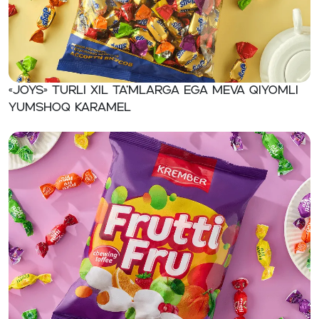
«JOYS» Turli xil ta’mlarga ega meva qiyomli
yumshoq karamel