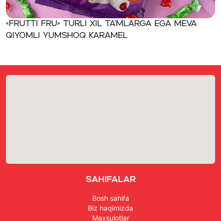
«FRUTTI FRU» Turli xil ta’mlarga ega meva
qiyomli yumshoq karamel
Sahifalar
Bosh sahifa
Biz haqimizda
Maxsulotlar