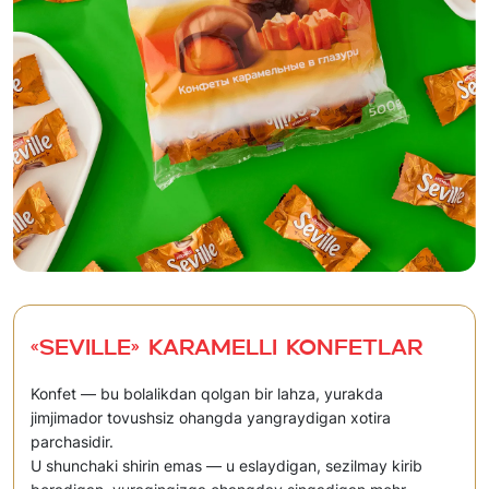
«Seville» Karamelli konfetlar
Konfet — bu bolalikdan qolgan bir lahza, yurakda
jimjimador tovushsiz ohangda yangraydigan xotira
parchasidir.
U shunchaki shirin emas — u eslaydigan, sezilmay kirib