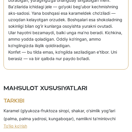
boradigan, yuragingizga ohangday singadigan mehr.
Ba’zilarida ichidagi jele — go‘yoki beg‘ubor kechmishning
aks-sadosi. Yana boshqasi esa karameldek cho‘ziladi —
uzoqdan kelayotgan orzudek. Boshqalari esa shokoladning
sokinligi bilan og‘ir kunlarga osoyishta yurakni ovutadi.
Ular hayotni bezamaydi, balki unga ma’no beradi. Kichkina,
ammo yodda qoladigan. Oddiy ko‘ringan, ammo
ko‘nglingizda iliqlik qoldiradigan.
Konfet — bu tilda emas, ko‘ngilda seziladigan e’tibor. Uni
berasiz — va bir qalbda nur paydo bo‘ladi.
Mahsulot xususiyatlari
Tarkibi
Karamel (glyukoza-fruktoza siropi, shakar, o'simlik yog'lari
(palma, palma yadrosi, kungaboqar), namlikni ta'minlovchi
To'liq ko'rish
(sorbitol, glitserin), yog'li quruq sut kukuni, quruq sut zardobi