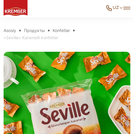
UZ
Asosiy
Продукты
Konfetlar
«Seville» Karamelli konfetlar