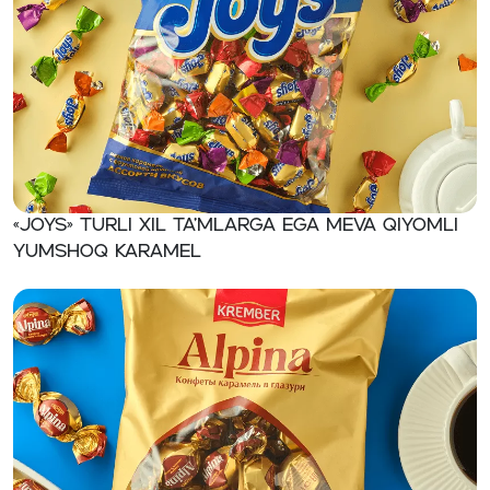
«JOYS» Turli xil ta’mlarga ega meva qiyomli
yumshoq karamel