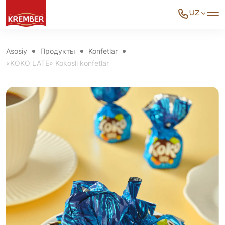
UZ
Asosiy
Продукты
Konfetlar
«KOKO LATE» Kokosli konfetlar