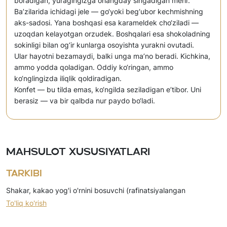
boradigan, yuragingizga ohangday singadigan mehr.
Ba’zilarida ichidagi jele — go‘yoki beg‘ubor kechmishning
aks-sadosi. Yana boshqasi esa karameldek cho‘ziladi —
uzoqdan kelayotgan orzudek. Boshqalari esa shokoladning
sokinligi bilan og‘ir kunlarga osoyishta yurakni ovutadi.
Ular hayotni bezamaydi, balki unga ma’no beradi. Kichkina,
ammo yodda qoladigan. Oddiy ko‘ringan, ammo
ko‘nglingizda iliqlik qoldiradigan.
Konfet — bu tilda emas, ko‘ngilda seziladigan e’tibor. Uni
berasiz — va bir qalbda nur paydo bo‘ladi.
Mahsulot xususiyatlari
Tarkibi
Shakar, kakao yog'i o'rnini bosuvchi (rafinatsiyalangan
To'liq ko'rish
dezodorizatsiyalangan gidrogenizatsiyalangan fraksiyalangan
palma yadro yog'i, emulgatorlar), o'simlik moyi (palma, palma