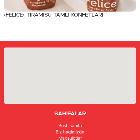
«Felice» Tiramisu ta’mli konfetlari
Sahifalar
Bosh sahifa
Biz haqimizda
Maxsulotlar