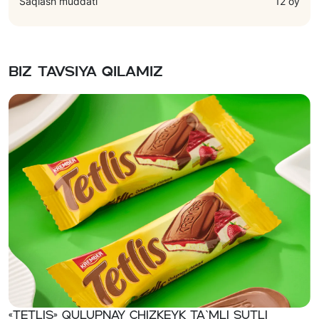
Saqlash muddati
12 oy
Biz tavsiya qilamiz
«TETLIS» Qulupnay chizkeyk ta`mli sutli