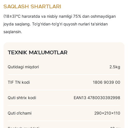
yadro, kungaboqar), qaymog'i olinmagan quruq sut, quruq sut
Saqlash shartlari
zardobi, laktoza, kakao-kukuni, kokos qirindisi, osh tuzi,
(18±3)°C haroratda va nisbiy namligi 75% dan oshmaydigan
emulgatorlar (E322, E476), hid beruvchi moddalar (kokos,
joyda saqlang. To'g'ridan-to'g'ri quyosh nurlari ta'siridan
vanilin).
saqlansin.
Texnik ma'lumotlar
Qutidagi miqdori
2.5kg
TIF TN kodi
1806 9039 00
Quti shtrix kodi
EAN13 4780030392998
Quti o‘lchami
290x210x110