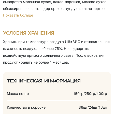
сыворотка молочная сухая, какао-порошок, молоко сухое
обезжиренное, паста ядер орехов фундука, какао тертое,
Показать больше
эмульгатор (лецитин соевый), ароматизаторы (фундук,
ванилин). Содержит аллергены (молочные продукты и
орехи).
Условия хранения
Хранить при температура воздуха (18±3)°С и относительная
влажность воздуха не более 75%. Не подвергать
воздействую прямого солнечного света. После вскрытия
продукт хранить не более 1 месяцев.
Техническая информация
Масса нетто
150гр/250гр/400гр
Количество в коробке
36шт/24шт/16шт