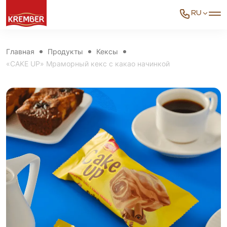
RU
Главная
Продукты
Кексы
«CAKE UP» Мраморный кекс с какао начинкой