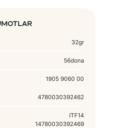
lumotlar
32gr
56dona
1905 9060 00
4780030392462
ITF14
14780030392469