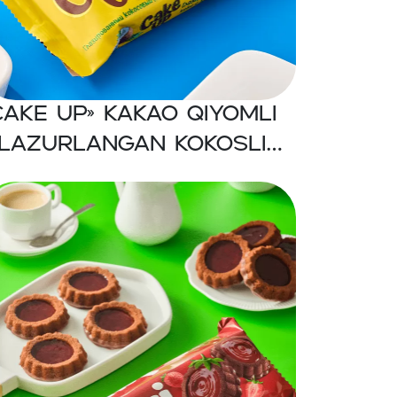
CAKE UP» Kakao qiyomli
lazurlangan kokosli
eks