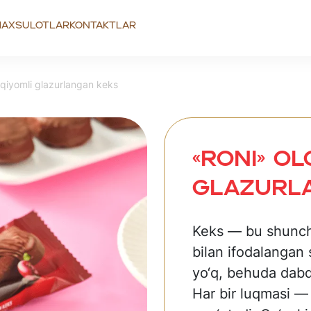
axsulotlar
Kontaktlar
qiyomli glazurlangan keks
«RONI» Ol
glazurl
Keks — bu shuncha
bilan ifodalangan
yo‘q, behuda dabd
Har bir luqmasi — 