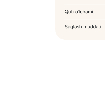
oziq-ovqat bo'yog'i.
kao yog’i o’rnini
Quti o‘lchami
atorlar (E436, soya
ob kukuni, kakao
Saqlash muddati
 PGPR), aromatizatorlar