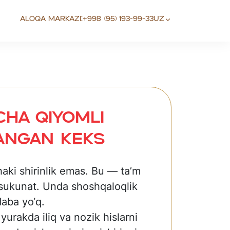
Aloqa markazi:
+998 (95) 193-99-33
UZ
cha qiyomli
angan keks
ki shirinlik emas. Bu — ta’m
 sukunat. Unda shoshqaloqlik
aba yo‘q.
yurakda iliq va nozik hislarni