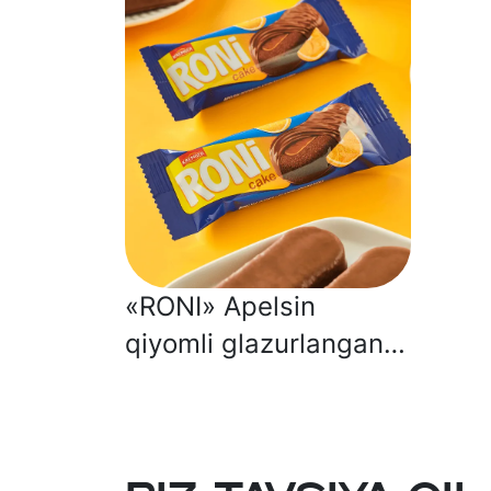
«RONI» Apelsin
qiyomli glazurlangan
keks