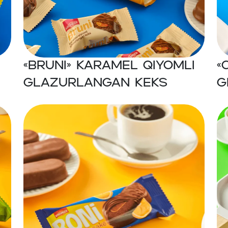
i
«BRUNI» Karamel qiyomli
«
glazurlangan keks
g
k