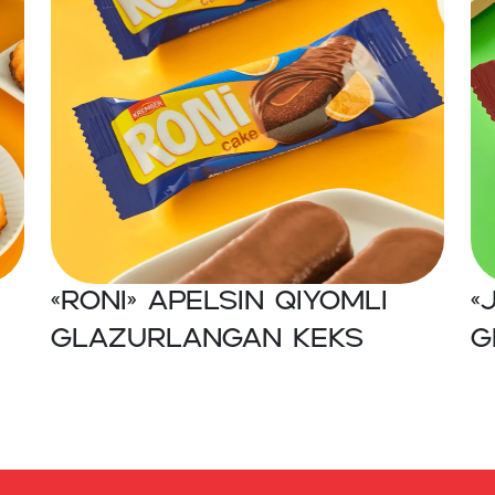
«RONI» Apelsin qiyomli
«
glazurlangan keks
g