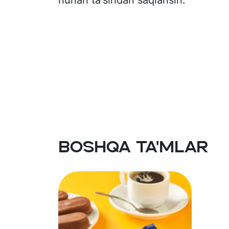
nurlari ta'siridan saqlansin.
hushbo'ylantiruvchi modda (olcha), 
Kakaoli goplama (glazur)- shakar, ka
bosuvchi (palma yadro yog’i, emulg
letsitin)), yog'siz sut kukuni, zard
kukuni, emulgatorlar (soya lesitini,
(vanilin).
Boshqa ta'mlar