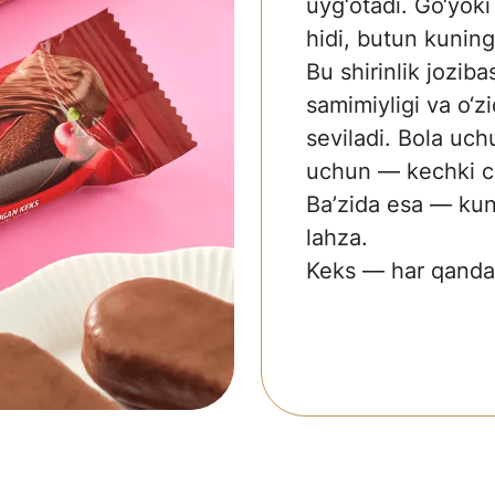
uyg‘otadi. Go‘yoki
hidi, butun kuningi
Bu shirinlik joziba
samimiyligi va o‘zi
seviladi. Bola uc
uchun — kechki 
Ba’zida esa — kun 
lahza.
Keks — har qanday 