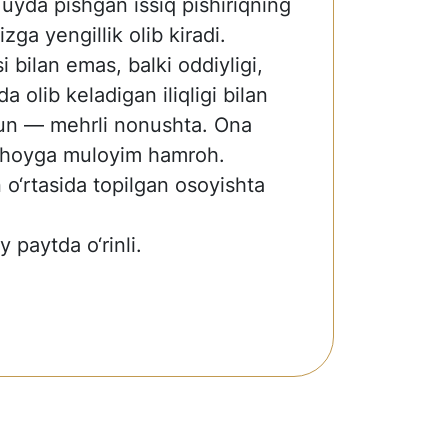
 uyda pishgan issiq pishiriqning
zga yengillik olib kiradi.
si bilan emas, balki oddiyligi,
da olib keladigan iliqligi bilan
hun — mehrli nonushta. Ona
choyga muloyim hamroh.
o‘rtasida topilgan osoyishta
paytda o‘rinli.