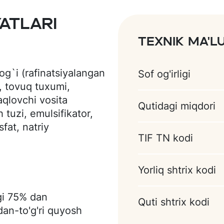
atlari
Texnik ma'
og`i (rafinatsiyalangan
Sof og'irligi
, tovuq tuxumi,
aqlovchi vosita
Qutidagi miqdori
sh tuzi, emulsifikator,
fat, natriy
TIF TN kodi
t),
ilik regulyatori (limon
yom - glyukoza siropi,
Yorliq shtrix kodi
uvchi (pektin E440),
lik regulyatori (limon
gi 75% dan
Quti shtrix kodi
o'simlik yog`i
dan-to'g'ri quyosh
angan palma yog’i),