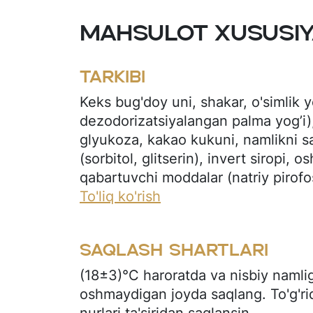
Mahsulot xususiy
Tarkibi
Keks bug'doy uni, shakar, o'simlik y
dezodorizatsiyalangan palma yog’i)
glyukoza, kakao kukuni, namlikni s
(sorbitol, glitserin), invert siropi, o
qabartuvchi moddalar (natriy pirofos
bikarbonat), konservant (kaliy sorba
To'liq ko'rish
hushbo'ylantiruvchi (olcha), kislotal
kislota), ksantan kamed. Olchali qi
Saqlash shartlari
shakar, maltodekstrin, quyuqlashtir
olcha sharbati konsentrati, kislotali
(18±3)°C haroratda va nisbiy namli
kislota), konservant (kaliy sorbat), 
oshmaydigan joyda saqlang. To'g'ri
(rafinatsiyalangan dezodorizatsiyal