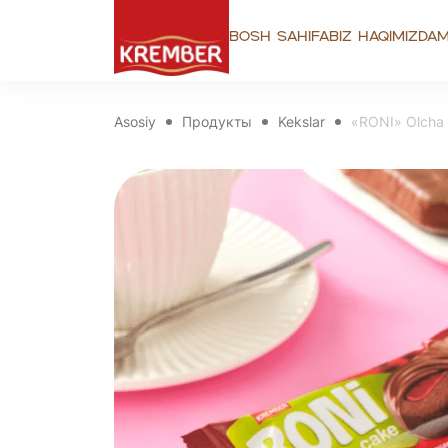
Bosh sahifa
Biz haqimizda
M
Asosiy
Продукты
Kekslar
«RONI» Olcha 