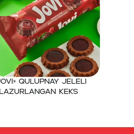
JOVI» Qulupnay jeleli
lazurlangan keks