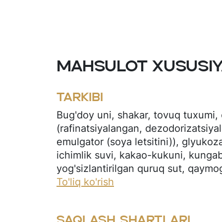
Mahsulot xususiy
Tarkibi
Bug'doy uni, shakar, tovuq tuxumi,
(rafinatsiyalangan, dezodorizatsiyal
emulgator (soya letsitini)), glyukoza 
ichimlik suvi, kakao-kukuni, kungab
yog'sizlantirilgan quruq sut, qaymo
sut, namlik saqlovchi moddalar (sorbi
To'liq ko'rish
kakao yog’i o'rnini bosuvchi (rafina
dezodorizatsiyalangan gidrogeniza
Saqlash shartlari