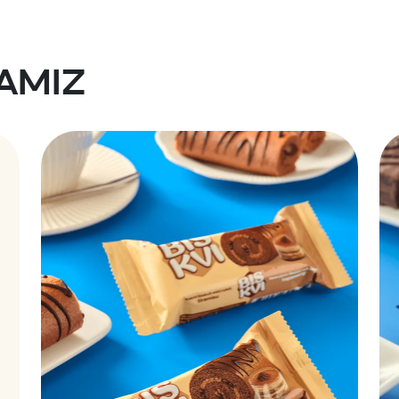
-ruleti
mini-ruleti
lamiz