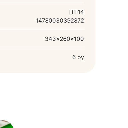
ITF14
14780030392872
343x260x100
6 oy