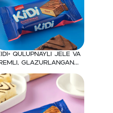
KiDi» Qulupnayli jele va
remli, glazurlangan
iskvitli pirog