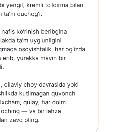
i yengil, kremli to‘ldirma bilan
n ta’m quchog‘i.
 nafis ko‘rinish beribgina
‘lakda ta’m uyg‘unligini
uqmada osoyishtalik, har og‘izda
 erib, yurakka mayin bir
i.
, oilaviy choy davrasida yoki
shlikda kutilmagan quvonch
 Ixcham, qulay, har doim
 oching — va bir lahza
dan zavq oling.