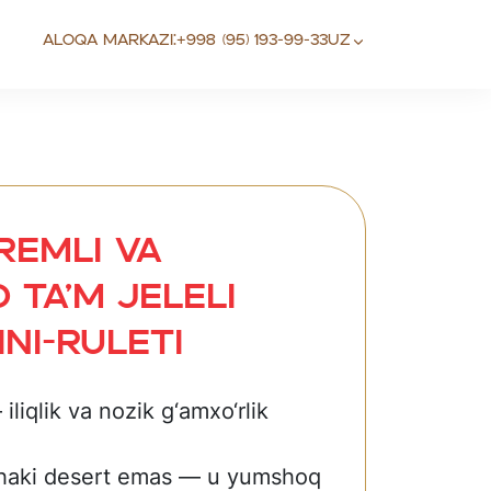
Aloqa markazi:
+998 (95) 193-99-33
UZ
Kremli va
 ta’m jeleli
ini-ruleti
iliqlik va nozik g‘amxo‘rlik
nchaki desert emas — u yumshoq