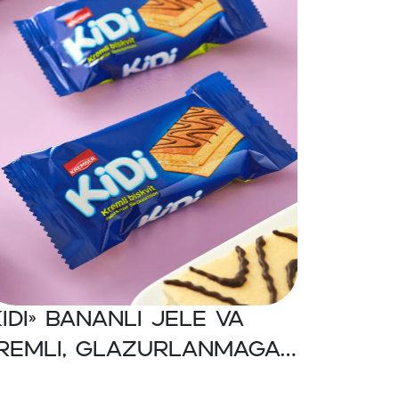
KIDI» Bananli jele va
remli, glazurlanmagan
iskvitli pirog