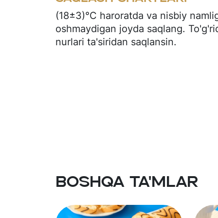
fraksiyalangan palmo yadro yog’i, e
sut zardobi, emulgatorlar (soya letsi
(18±3)°C haroratda va nisbiy namli
konservant (kaliy sorbat), jelelovc
oshmaydigan joyda saqlang. To'g'ri
tuzi, qabartiruvchi moddalar (natriy 
nurlari ta'siridan saqlansin.
gidrokarbonat), kislotalilik regulyato
beruvchi moddalar (vanilin, shokola
modda (ksantan saqich).
Boshqa ta'mlar