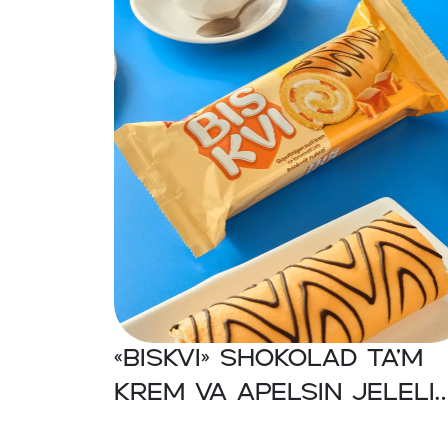
«BISKVI» Shokolad ta’m
krem va apelsin jeleli
kakao biskvit ruleti