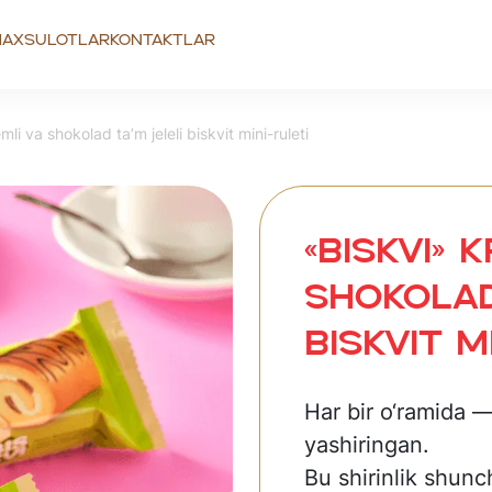
axsulotlar
Kontaktlar
li va shokolad ta’m jeleli biskvit mini-ruleti
«BISKVI» 
shokolad
biskvit m
Har bir o‘ramida — 
yashiringan.
Bu shirinlik shu