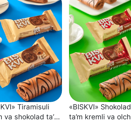
KVI» Tiramisuli
«BISKVI» Shokolad
 va shokolad ta’m
ta’m kremli va olc
li kakao biskvit
jeleli kakao biskvit