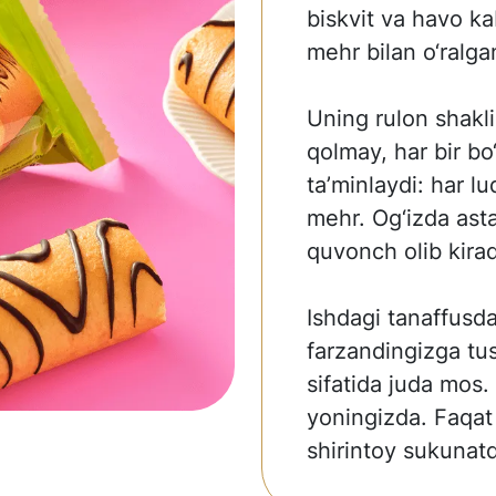
biskvit va havo kab
mehr bilan o‘ralga
Uning rulon shakli
qolmay, har bir bo
ta’minlaydi: har l
mehr. Og‘izda asta
quvonch olib kirad
Ishdagi tanaffusda
farzandingizga tu
sifatida juda mos.
yoningizda. Faqat
shirintoy sukunat