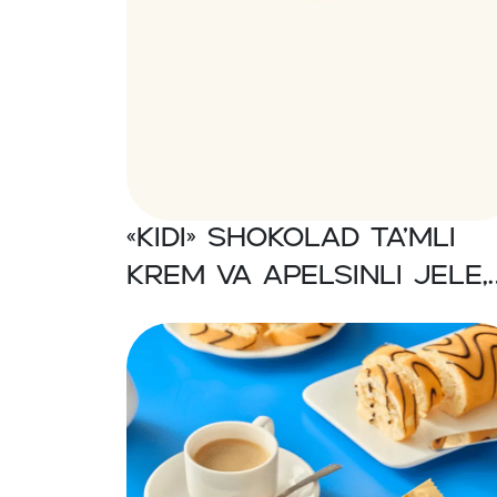
«KIDI» Shokolad ta’mli
krem va apelsinli jele,
glazurlangan kakao
biskvitli pirog