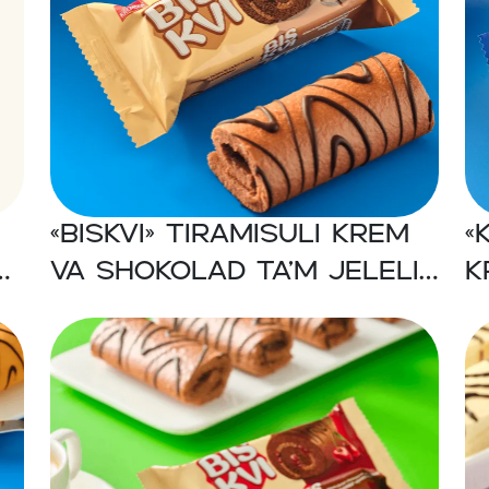
«BISKVI» Tiramisuli krem
«
va shokolad ta’m jeleli
k
kakao biskvit mini-ruleti
b