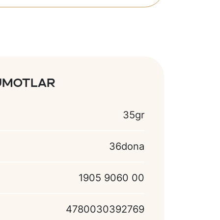
lumotlar
35gr
36dona
1905 9060 00
4780030392769