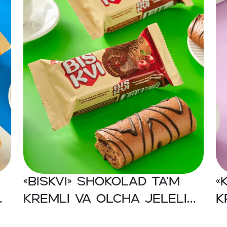
«BISKVI» Shokolad ta’m
«
kremli va olcha jeleli
k
kakao biskvit mini-ruleti
b