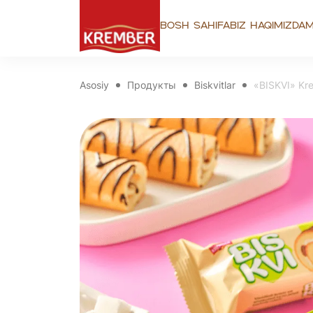
Bosh sahifa
Biz haqimizda
M
Asosiy
Продукты
Biskvitlar
«BISKVI» Krem