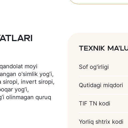
atlari
Texnik ma'
 qandolat moyi
Sof og'irligi
angan o'simlik yog’i,
siropi, invert siropi,
Qutidagi miqdori
oqar yog’i,
g’i olinmagan quruq
TIF TN kodi
t siropi, glitserin),
tsiyalangan,
tsiyalangan
Yorliq shtrix kodi