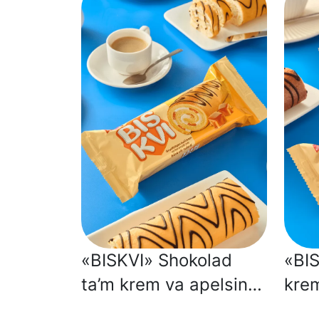
«BISKVI» Shokolad
«BIS
ta’m krem va apelsin
krem
jeleli kakao biskvit
jele