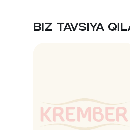
ruleti
mini
Biz tavsiya qi